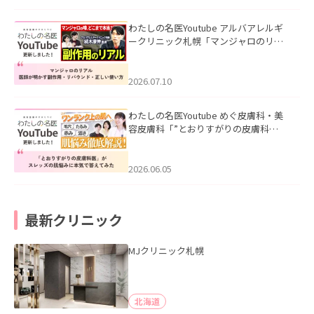
わたしの名医Youtube アルバアレルギ
ークリニック札幌「マンジャロのリア
ル｜医師が明かす副作用・リバウン
ド・正しい使い方」を公開いたしまし
た。
2026.07.10
わたしの名医Youtube めぐ皮膚科・美
容皮膚科「”とおりすがりの皮膚科
医”がスレッズの肌悩みに本気で答えて
みた」を公開いたしました。
2026.06.05
最新クリニック
MJクリニック札幌
北海道