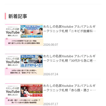
新着記事
わたしの名医Youtube アルバアレルギ
ークリニック札幌「ニキビが皮膚科で
も治らない理由｜繰り返す人が次に考
える治療を医師が解説」を公開いたし
ました。
2026.08.07
わたしの名医Youtube アルバアレルギ
ークリニック札幌「30代から急に老け
て見える男性へ｜医師が教える「最初
にやるべき3つ」」を公開いたしまし
た。
2026.07.24
わたしの名医Youtube アルバアレルギ
ークリニック札幌「赤ら顔・酒さ・ニ
キビ跡にVビームは効く？向いている赤
みを医師が徹底解説」を公開いたしま
した。
2026.07.17