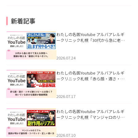
新着記事
わたしの名医Youtube アルバアレルギ
ークリニック札幌「30代から急に老け
て見える男性へ｜医師が教える「最初
にやるべき3つ」」を公開いたしまし
た。
2026.07.24
わたしの名医Youtube アルバアレルギ
ークリニック札幌「赤ら顔・酒さ・ニ
キビ跡にVビームは効く？向いている赤
みを医師が徹底解説」を公開いたしま
した。
2026.07.17
わたしの名医Youtube アルバアレルギ
ークリニック札幌「マンジャロのリア
ル｜医師が明かす副作用・リバウン
ド・正しい使い方」を公開いたしまし
た。
2026.07.10