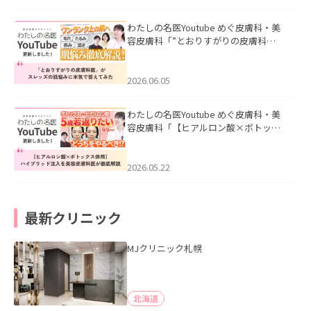
わたしの名医Youtube めぐ皮膚科・美
容皮膚科「”とおりすがりの皮膚科
医”がスレッズの肌悩みに本気で答えて
みた」を公開いたしました。
2026.06.05
わたしの名医Youtube めぐ皮膚科・美
容皮膚科「【ヒアルロン酸×ボトック
ス併用】ハイブリッド注入を美容皮膚
科医が徹底解説」を公開いたしまし
た。
2026.05.22
最新クリニック
MJクリニック札幌
北海道