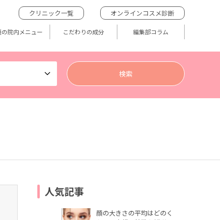
クリニック一覧
オンラインコスメ診断
題の院内メニュー
こだわりの成分
編集部コラム
人気記事
顔の大きさの平均はどのく