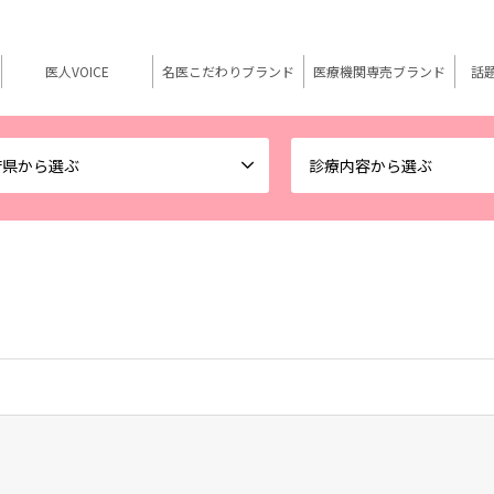
医人VOICE
名医こだわりブランド
医療機関専売ブランド
話
府県から選ぶ
診療内容から選ぶ