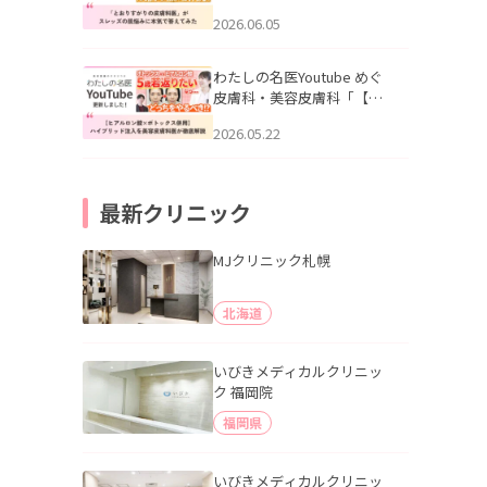
りすがりの皮膚科医”がスレ
2026.06.05
ッズの肌悩みに本気で答え
てみた」を公開いたしまし
た。
わたしの名医Youtube めぐ
皮膚科・美容皮膚科「【ヒ
アルロン酸×ボトックス併
2026.05.22
用】ハイブリッド注入を美
容皮膚科医が徹底解説」を
公開いたしました。
最新クリニック
MJクリニック札幌
北海道
いびきメディカルクリニッ
ク 福岡院
福岡県
いびきメディカルクリニッ