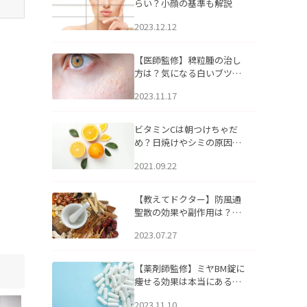
らい？小顔の基準も解説
2023.12.12
【医師監修】稗粒腫の治し
方は？気になる白いブツブ
ツの原因と自宅でできるケ
2023.11.17
アについて
ビタミンCは朝つけちゃだ
め？日焼けやシミの原因に
なるってホント？
2021.09.22
【教えてドクター】防風通
聖散の効果や副作用は？長
期服用は危険なの？
2023.07.27
【薬剤師監修】ミヤBM錠に
痩せる効果は本当にある
の？
2023.11.10