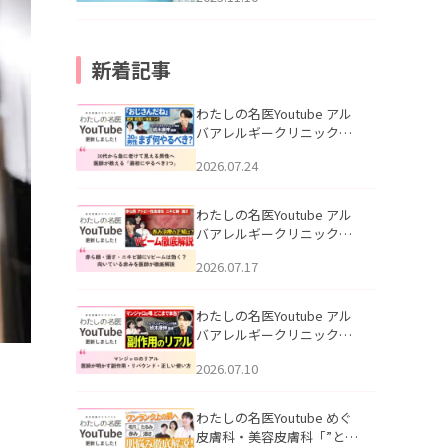
新着記事
わたしの名医Youtube アル
バアレルギークリニック札
幌「30代から急に老けて見
2026.07.24
える男性へ｜医師が教える
「最初にやるべき3つ」」を
公開いたしました。
わたしの名医Youtube アル
バアレルギークリニック札
幌「赤ら顔・酒さ・ニキビ
2026.07.17
跡にVビームは効く？向いて
いる赤みを医師が徹底解
説」を公開いたしました。
わたしの名医Youtube アル
バアレルギークリニック札
幌「マンジャロのリアル｜
2026.07.10
医師が明かす副作用・リバ
ウンド・正しい使い方」を
公開いたしました。
わたしの名医Youtube めぐ
皮膚科・美容皮膚科「”とお