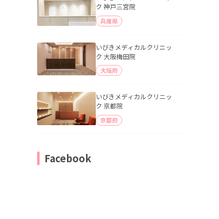
ク 神戸三宮院
兵庫県
いびきメディカルクリニッ
ク 大阪梅田院
大阪府
いびきメディカルクリニッ
ク 京都院
京都府
Facebook