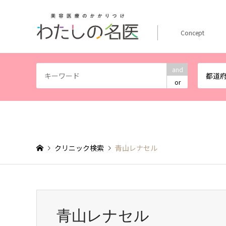
Concept
and
都道
or
クリニック検索
青山レナセル
青山レナセル