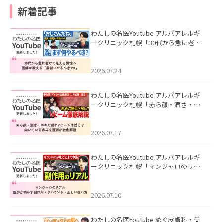
新着記事
わたしの名医Youtube アルバアレルギ
ークリニック札幌「30代から急に老け
て見える男性へ｜医師が教える「最初
にやるべき3つ」」を公開いたしまし
た。
2026.07.24
わたしの名医Youtube アルバアレルギ
ークリニック札幌「赤ら顔・酒さ・ニ
キビ跡にVビームは効く？向いている赤
みを医師が徹底解説」を公開いたしま
した。
2026.07.17
わたしの名医Youtube アルバアレルギ
ークリニック札幌「マンジャロのリア
ル｜医師が明かす副作用・リバウン
ド・正しい使い方」を公開いたしまし
た。
2026.07.10
わたしの名医Youtube めぐ皮膚科・美