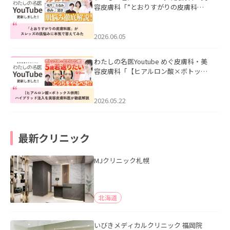
容皮膚科「”とおりすがりの皮膚科
医”がスレッズの肌悩みに本気で答えて
みた」を公開いたしました。
2026.06.05
わたしの名医Youtube めぐ皮膚科・美
容皮膚科「【ヒアルロン酸×ボトック
ス併用】ハイブリッド注入を美容皮膚
科医が徹底解説」を公開いたしまし
た。
2026.05.22
最新クリニック
MJクリニック札幌
北海道
いびきメディカルクリニック 福岡院