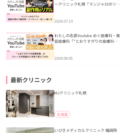
ークリニック札幌「マンジャロのリア
ル｜医師が明かす副作用・リバウン
ド・正しい使い方」を公開いたしまし
た。
2026.07.10
わたしの名医Youtube めぐ皮膚科・美
容皮膚科「”とおりすがりの皮膚科
医”がスレッズの肌悩みに本気で答えて
みた」を公開いたしました。
2026.06.05
最新クリニック
MJクリニック札幌
北海道
いびきメディカルクリニック 福岡院