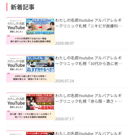
新着記事
わたしの名医Youtube アルバアレルギ
ークリニック札幌「ニキビが皮膚科で
も治らない理由｜繰り返す人が次に考
える治療を医師が解説」を公開いたし
ました。
2026.08.07
わたしの名医Youtube アルバアレルギ
ークリニック札幌「30代から急に老け
て見える男性へ｜医師が教える「最初
にやるべき3つ」」を公開いたしまし
た。
2026.07.24
わたしの名医Youtube アルバアレルギ
ークリニック札幌「赤ら顔・酒さ・ニ
キビ跡にVビームは効く？向いている赤
みを医師が徹底解説」を公開いたしま
した。
2026.07.17
わたしの名医Youtube アルバアレルギ