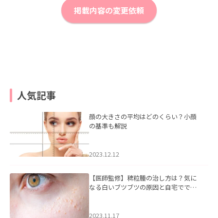
掲載内容の変更依頼
人気記事
顔の大きさの平均はどのくらい？小顔
の基準も解説
2023.12.12
【医師監修】稗粒腫の治し方は？気に
なる白いブツブツの原因と自宅ででき
るケアについて
2023.11.17