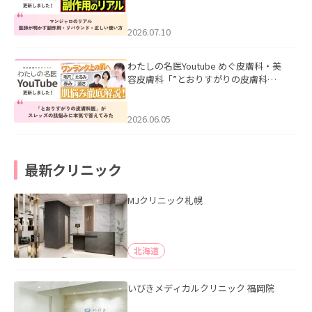
ル｜医師が明かす副作用・リバウン
ド・正しい使い方」を公開いたしまし
た。
2026.07.10
わたしの名医Youtube めぐ皮膚科・美
容皮膚科「”とおりすがりの皮膚科
医”がスレッズの肌悩みに本気で答えて
みた」を公開いたしました。
2026.06.05
最新クリニック
MJクリニック札幌
北海道
いびきメディカルクリニック 福岡院