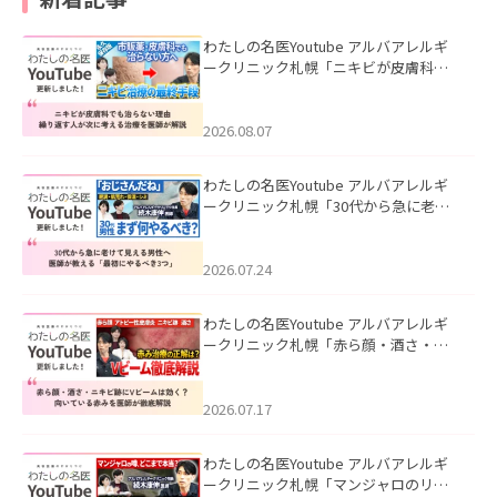
わたしの名医Youtube アルバアレルギ
ークリニック札幌「ニキビが皮膚科で
も治らない理由｜繰り返す人が次に考
える治療を医師が解説」を公開いたし
ました。
2026.08.07
わたしの名医Youtube アルバアレルギ
ークリニック札幌「30代から急に老け
て見える男性へ｜医師が教える「最初
にやるべき3つ」」を公開いたしまし
た。
2026.07.24
わたしの名医Youtube アルバアレルギ
ークリニック札幌「赤ら顔・酒さ・ニ
キビ跡にVビームは効く？向いている赤
みを医師が徹底解説」を公開いたしま
した。
2026.07.17
わたしの名医Youtube アルバアレルギ
ークリニック札幌「マンジャロのリア