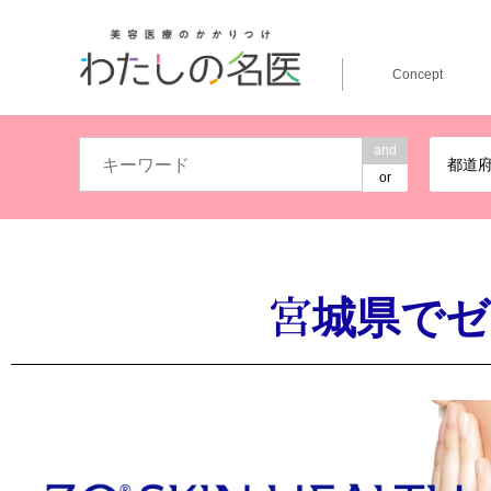
Concept
and
都道
or
宮城県でゼ