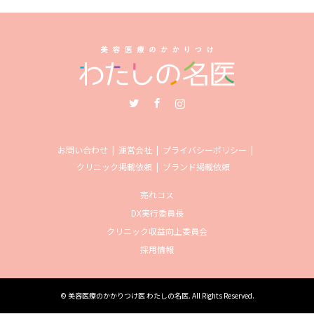
Twitter
Facebook
Instagram
お問い合わせ
運営会社
プライバシーポリシー
クリニック掲載依頼
ブランド掲載依頼
売れコス
DX実行委員長
クリニック収益向上委員会
採用情報
©
美容医療のかかりつけ医 わたしの名医
. All Rights Reserved.