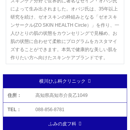
スキンケア分野で世界的に著名なゼイン・オバジ氏
によって生み出されました。オバジ氏は、35年以上
研究を続け、ゼオスキンの枠組みとなる「ゼオスキ
ンサークル(ZO SKIN HEALTH Circle）」を作り、一
人ひとりの肌の状態をカウンセリングで見極め、お
肌の状態に合わせて柔軟にプログラムをカスタマイ
ズすることができます。本気で健康的な美しい肌を
作りたい方へ向けたスキンケアブランドです。
横川ひふ科クリニック
高知県高知市介良乙1049
088-856-8781
ふみの皮フ科