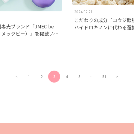
2024.02.21
7
こだわりの成分「コウジ
専売ブランド「JMEC be
ハイドロキノンに代わる選
イメックビー）」を掲載いた
果や気になる副作用を解説
た。
いたしました。
1
2
3
4
5
…
51
>
<