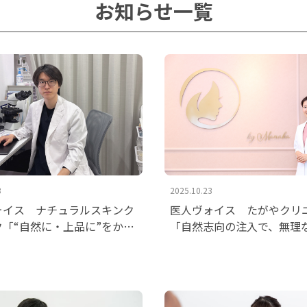
お知らせ一覧
3
2025.10.23
ォイス ナチュラルスキンク
医人ヴォイス たがやクリ
ク「“自然に・上品に”をかな
「自然志向の注入で、無理
一気通貫の主治医制」を掲載
きな選択を」を掲載いたし
ました。