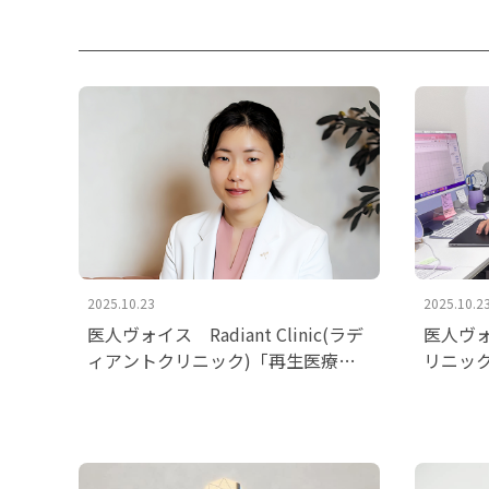
2025.10.23
2025.10.2
医人ヴォイス Radiant Clinic(ラデ
医人ヴ
ィアントクリニック)「再生医療と
リニッ
寄り添うカウンセリングで、日常に
える、
晴れやかさを」を掲載いたしまし
いたし
た。