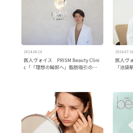
2024.08.10
2024.07.3
医人ヴォイス PRISM Beauty Clini
医人ヴ
c「「理想の輪郭へ」脂肪吸引のス
「池袋
ペシャリストが導く輪郭形成」を掲
最先端
載いたしました。
した。