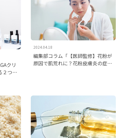
2024.04.18
編集部コラム「【医師監修】花粉が
原因で肌荒れに？花粉皮膚炎の症状
AGAクリ
や対策について解説」を掲載いたし
る２つの
ました。
を解決し
。