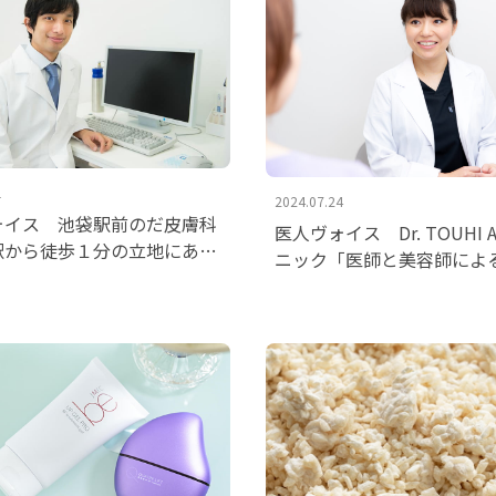
1
2024.07.24
ォイス 池袋駅前のだ皮膚科
医人ヴォイス Dr. TOUHI 
駅から徒歩１分の立地にある
ニック「医師と美容師によ
の皮膚治療」を掲載いたしま
視点から、頭皮全般の悩み
たい」を掲載いたしました