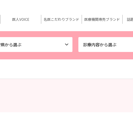
医人VOICE
名医こだわりブランド
医療機関専売ブランド
話
府県から選ぶ
診療内容から選ぶ