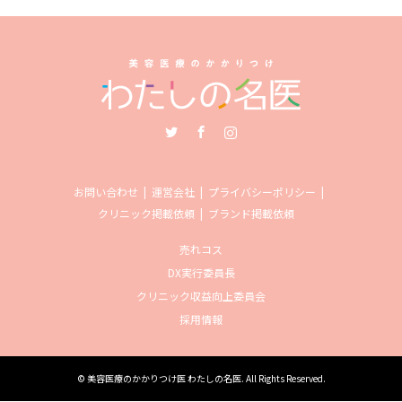
Twitter
Facebook
Instagram
お問い合わせ
運営会社
プライバシーポリシー
クリニック掲載依頼
ブランド掲載依頼
売れコス
DX実行委員長
クリニック収益向上委員会
採用情報
©
美容医療のかかりつけ医 わたしの名医
. All Rights Reserved.