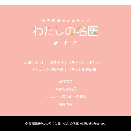
Twitter
Facebook
Instagram
お問い合わせ
運営会社
プライバシーポリシー
クリニック掲載依頼
ブランド掲載依頼
売れコス
DX実行委員長
クリニック収益向上委員会
採用情報
©
美容医療のかかりつけ医 わたしの名医
. All Rights Reserved.