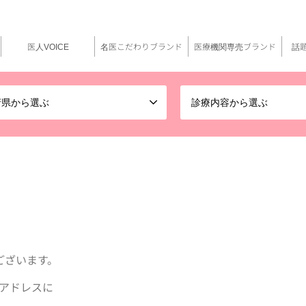
医人VOICE
名医こだわりブランド
医療機関専売ブランド
話
府県から選ぶ
診療内容から選ぶ
ございます。
アドレスに