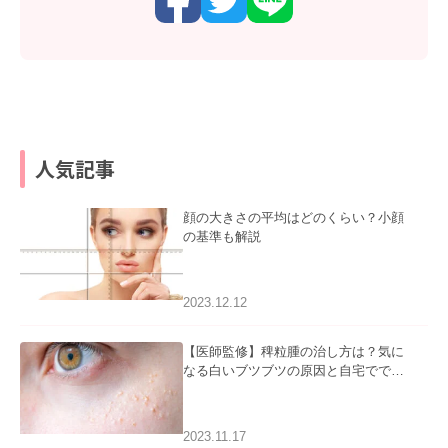
人気記事
顔の大きさの平均はどのくらい？小顔
の基準も解説
2023.12.12
【医師監修】稗粒腫の治し方は？気に
なる白いブツブツの原因と自宅ででき
るケアについて
2023.11.17