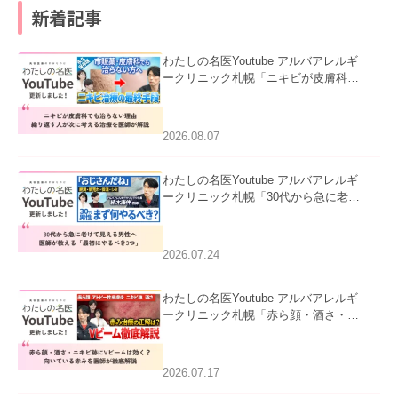
新着記事
わたしの名医Youtube アルバアレルギ
ークリニック札幌「ニキビが皮膚科で
も治らない理由｜繰り返す人が次に考
える治療を医師が解説」を公開いたし
ました。
2026.08.07
わたしの名医Youtube アルバアレルギ
ークリニック札幌「30代から急に老け
て見える男性へ｜医師が教える「最初
にやるべき3つ」」を公開いたしまし
た。
2026.07.24
わたしの名医Youtube アルバアレルギ
ークリニック札幌「赤ら顔・酒さ・ニ
キビ跡にVビームは効く？向いている
赤みを医師が徹底解説」を公開いたし
ました。
2026.07.17