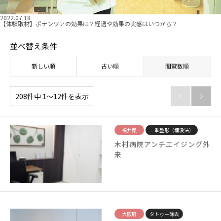
2022.07.18
【体験取材】ポテンツァの効果は？経過や効果の実感はいつから？
並べ替え条件
新しい順
古い順
閲覧数順
208件中 1〜12件を表示


福井県
二重整形（埋没法）
木村病院アンチエイジング外
来
大阪府
タトゥー除去