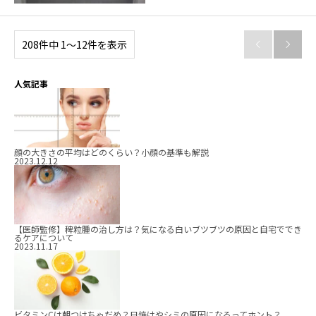
208件中 1〜12件を表示


人気記事
顔の大きさの平均はどのくらい？小顔の基準も解説
2023.12.12
【医師監修】稗粒腫の治し方は？気になる白いブツブツの原因と自宅ででき
るケアについて
2023.11.17
ビタミンCは朝つけちゃだめ？日焼けやシミの原因になるってホント？