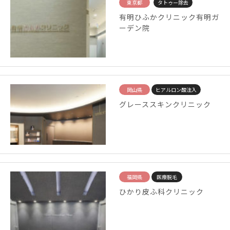
東京都
タトゥー除去
有明ひふかクリニック有明ガ
ーデン院
岡山県
ヒアルロン酸注入
グレーススキンクリニック
福岡県
医療脱毛
ひかり皮ふ科クリニック