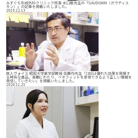
みずぐち形成外科クリニック院長 水口敬先生の『GAUDISKIN（ガウディス
キン）』の記事を掲載いたしました。
2019.12.13
医人ヴォイス 昭和大学薬学部教授 佐藤均先生「CBDは優れた効果を発揮す
る稀有な食品。長期にわたり、ベネフィットを享受できるよう正しい情報を
発信していきたい」を掲載いたしました。
2020.11.25