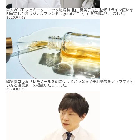
医人VOICE フェミークリニック総院長 北山 英美子先生 監修「ライン使いを
明確にしたオリジナルブランド”agora(アゴラ)”」を掲載いたしました。
2020.07.07
編集部コラム「レチノールを朝に使うとどうなる？美肌効果をアップする使
い方と注意点」を掲載いたしました。
2024.02.20