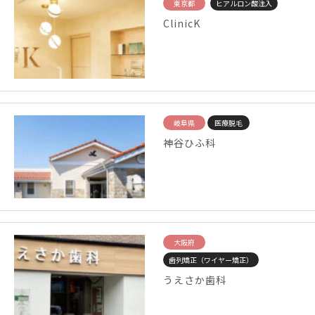
東京都
ヒアルロン酸注入
ClinicK
岐阜県
医療脱毛
神谷ひふ科
大阪府
歯列矯正（ワイヤー矯正）
うえさか歯科