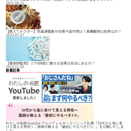
2021.09.22
【教えてドクター】防風通聖散の効果や副作用は？長期服用は危険なの？
2023.07.27
【薬剤師監修】ミヤBM錠に痩せる効果は本当にあるの？
2023.11.10
新着記事
わたしの名医Youtube アルバアレルギークリニック札幌「30代から急に老
けて見える男性へ｜医師が教える「最初にやるべき3つ」」を公開いたしま
した。