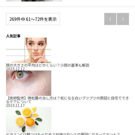
269件中 61〜72件を表示


人気記事
顔の大きさの平均はどのくらい？小顔の基準も解説
2023.12.12
【医師監修】稗粒腫の治し方は？気になる白いブツブツの原因と自宅ででき
るケアについて
2023.11.17
ビタミンCは朝つけちゃだめ？日焼けやシミの原因になるってホント？