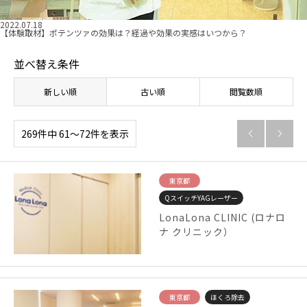
2022.07.18
【体験取材】ポテンツァの効果は？経過や効果の実感はいつから？
並べ替え条件
新しい順
古い順
閲覧数順
269件中 61〜72件を表示


東京都
QスイッチYAGレーザー
LonaLona CLINIC (ロナロ
ナ クリニック）
東京都
ほくろ除去