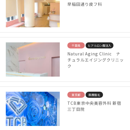
早稲田通り皮フ科
千葉県
ヒアルロン酸注入
Natural Aging Clinic ナ
チュラルエイジングクリニッ
ク
東京都
医療脱毛
TCB東京中央美容外科 新宿
三丁目院