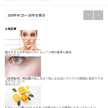
269件中 25〜36件を表示


人気記事
顔の大きさの平均はどのくらい？小顔の基準も解説
2023.12.12
【医師監修】稗粒腫の治し方は？気になる白いブツブツの原因と自宅ででき
るケアについて
2023.11.17
ビタミンCは朝つけちゃだめ？日焼けやシミの原因になるってホント？