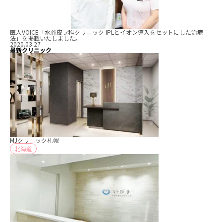
医人VOICE「水谷皮フ科クリニック IPLとイオン導入をセットにした治療
法」を掲載いたしました。
2020.03.27
最新クリニック
MJクリニック札幌
北海道