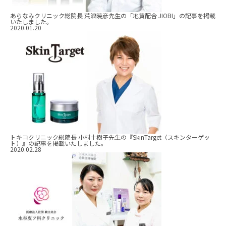
あらなみクリニック総院長 荒浪暁彦先生の「地黄配合 JIOBI」の記事を掲載
いたしました。
2020.01.20
トキコクリニック総院長 小村十樹子先生の『SkinTarget（スキンターゲッ
ト）』の記事を掲載いたしました。
2020.02.28