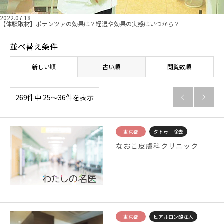
2022.07.18
【体験取材】ポテンツァの効果は？経過や効果の実感はいつから？
並べ替え条件
新しい順
古い順
閲覧数順
269件中 25〜36件を表示


東京都
タトゥー除去
なおこ皮膚科クリニック
東京都
ヒアルロン酸注入