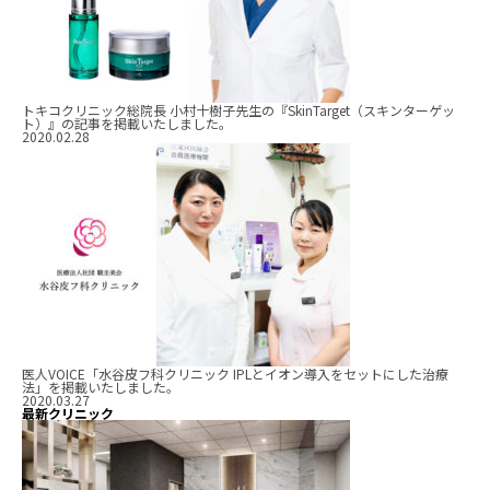
トキコクリニック総院長 小村十樹子先生の『SkinTarget（スキンターゲッ
ト）』の記事を掲載いたしました。
2020.02.28
医人VOICE「水谷皮フ科クリニック IPLとイオン導入をセットにした治療
法」を掲載いたしました。
2020.03.27
最新クリニック