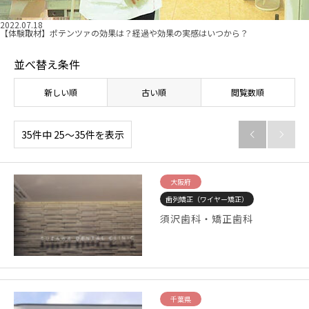
2022.07.18
【体験取材】ポテンツァの効果は？経過や効果の実感はいつから？
並べ替え条件
新しい順
古い順
閲覧数順
35件中 25〜35件を表示


大阪府
歯列矯正（ワイヤー矯正）
須沢歯科・矯正歯科
千葉県