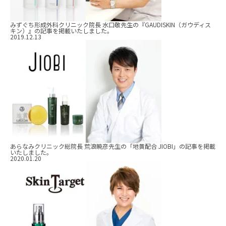
みずぐち形成外科クリニック院長 水口敬先生の『GAUDISKIN（ガウディス
キン）』の記事を掲載いたしました。
2019.12.13
あらなみクリニック総院長 荒浪暁彦先生の「地黄配合 JIOBI」の記事を掲載
いたしました。
2020.01.20