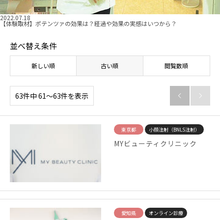
2022.07.18
【体験取材】ポテンツァの効果は？経過や効果の実感はいつから？
並べ替え条件
新しい順
古い順
閲覧数順
63件中 61〜63件を表示


東京都
小顔注射（BNLS注射）
MYビューティクリニック
愛知県
オンライン診療