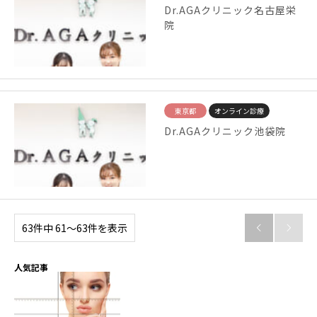
Dr.AGAクリニック名古屋栄
院
東京都
オンライン診療
Dr.AGAクリニック池袋院
63件中 61〜63件を表示


人気記事