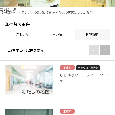
2022.07.18
【体験取材】ポテンツァの効果は？経過や効果の実感はいつから？
並べ替え条件
新しい順
古い順
閲覧数順
13件中 1〜12件を表示


東京都
ボツリヌス菌注射
しらゆりビューティークリニ
ック
東京都