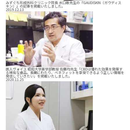
みずぐち形成外科クリニック院長 水口敬先生の『GAUDISKIN（ガウディス
キン）』の記事を掲載いたしました。
2019.12.13
医人ヴォイス 昭和大学薬学部教授 佐藤均先生「CBDは優れた効果を発揮す
る稀有な食品。長期にわたり、ベネフィットを享受できるよう正しい情報を
発信していきたい」を掲載いたしました。
2020.11.25