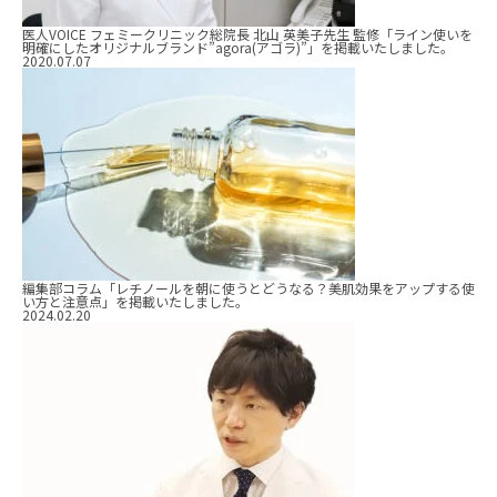
医人VOICE フェミークリニック総院長 北山 英美子先生 監修「ライン使いを
明確にしたオリジナルブランド”agora(アゴラ)”」を掲載いたしました。
2020.07.07
編集部コラム「レチノールを朝に使うとどうなる？美肌効果をアップする使
い方と注意点」を掲載いたしました。
2024.02.20