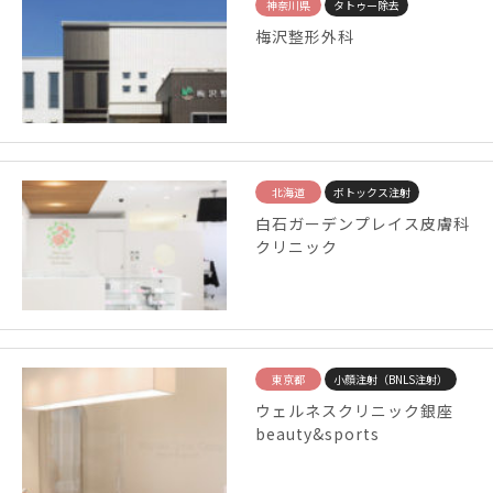
神奈川県
タトゥー除去
梅沢整形外科
北海道
ボトックス注射
白石ガーデンプレイス皮膚科
クリニック
東京都
小顔注射（BNLS注射）
ウェルネスクリニック銀座
beauty&sports