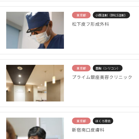
東京都
小顔注射（BNLS注射）
松下皮フ形成外科
東京都
豊胸（シリコン）
プライム銀座美容クリニック
東京都
ほくろ除去
新宿南口皮膚科