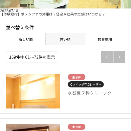
2022.07.18
【体験取材】ポテンツァの効果は？経過や効果の実感はいつから？
並べ替え条件
新しい順
古い順
閲覧数順
169件中 61〜72件を表示


東京都
QスイッチYAGレーザー
水谷皮フ科クリニック
東京都