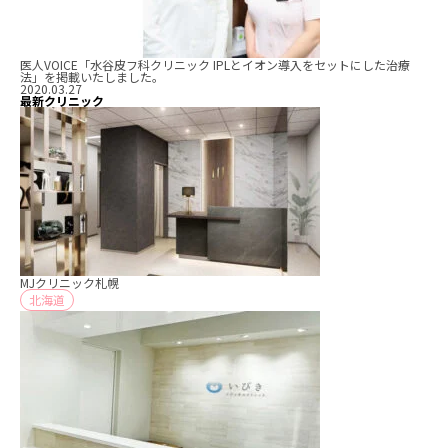
医人VOICE「水谷皮フ科クリニック IPLとイオン導入をセットにした治療
法」を掲載いたしました。
2020.03.27
最新クリニック
MJクリニック札幌
北海道