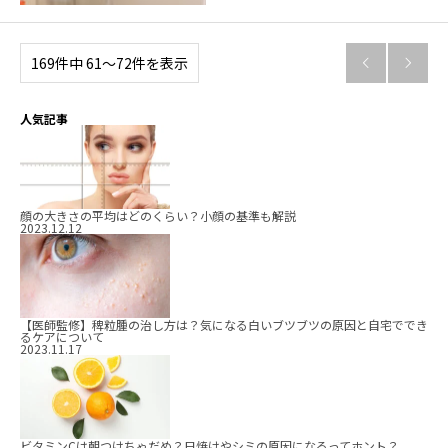
169件中 61〜72件を表示


人気記事
顔の大きさの平均はどのくらい？小顔の基準も解説
2023.12.12
【医師監修】稗粒腫の治し方は？気になる白いブツブツの原因と自宅ででき
るケアについて
2023.11.17
ビタミンCは朝つけちゃだめ？日焼けやシミの原因になるってホント？