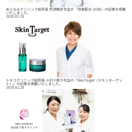
あらなみクリニック総院長 荒浪暁彦先生の「地黄配合 JIOBI」の記事を掲載
いたしました。
2020.01.20
トキコクリニック総院長 小村十樹子先生の『SkinTarget（スキンターゲッ
ト）』の記事を掲載いたしました。
2020.02.28