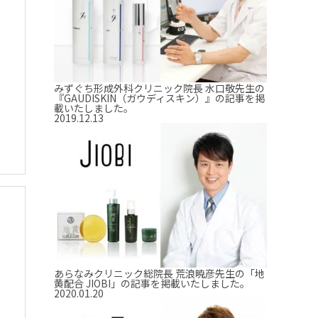
みずぐち形成外科クリニック院長 水口敬先生の
『GAUDISKIN（ガウディスキン）』の記事を掲
載いたしました。
2019.12.13
あらなみクリニック総院長 荒浪暁彦先生の「地
黄配合 JIOBI」の記事を掲載いたしました。
2020.01.20