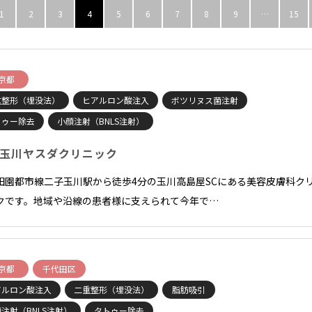
1
2
3
4
5
6
7
8
9
…
15
京都
重整形（埋没法）
ヒアルロン酸注入
ボツリヌス菌注射
トゥー除去
小顔注射（BNLS注射）
玉川ヤスダクリニック
田園都市線二子玉川駅から徒歩4分の玉川高島屋SCにある美容皮膚科ク
クです。地域や沿線の患者様に支えられて今年で…
京都
千代田区
アルロン酸注入
二重整形（埋没法）
脂肪吸引
注射（BNLS注射）
タトゥー除去