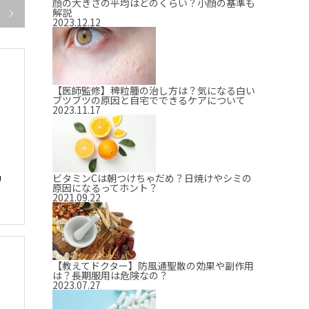
顔の大きさの平均はどのくらい？小顔の基準も
解説

2023.12.12
【医師監修】稗粒腫の治し方は？気になる白い
ブツブツの原因と自宅でできるケアについて
2023.11.17
ビタミンCは朝つけちゃだめ？日焼けやシミの
リ
原因になるってホント？
2021.09.22
【教えてドクター】防風通聖散の効果や副作用
は？長期服用は危険なの？
2023.07.27