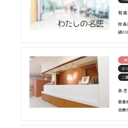
有楽
院 長
潁川
東
ボ
二
あき
患者
治療