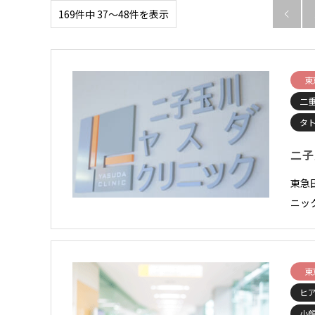
169件中 37〜48件を表示

東
二
タ
二子
東急
ニッ
東
ヒ
小顔