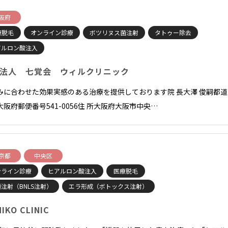
阪府
療脱毛
オンライン診療
ボツリヌス菌注射
タトゥー除去
アルロン酸注入
法人 七覚会 ウィルクリニック
みに合わせた効果実感のある治療を提供しております院 長大澤 俊嗣都道
大阪府郵便番号541-0056住 所大阪府大阪市中央…
京都
中央区
ンライン診療
ヒアルロン酸注入
医療脱毛
注射（BNLS注射）
エラ形成（ボトックス注射）
IKO CLINIC