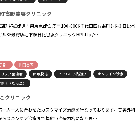
町高野美容クリニック
高野 邦雄都道府県東京都住 所〒100-0006千代田区有楽町1-6-3 日比谷
ビル3F最寄駅地下鉄日比谷駅クリニックHPhttp:/…
京都
世田谷区
ツリヌス菌注射
医療脱毛
ヒアルロン酸注入
オンライン診療
重整形（埋没法）
こクリニック
様一人一人に合わせたカスタマイズ治療を行なっております。美容外科
からスキンケア治療まで幅広い治療内容になりま…