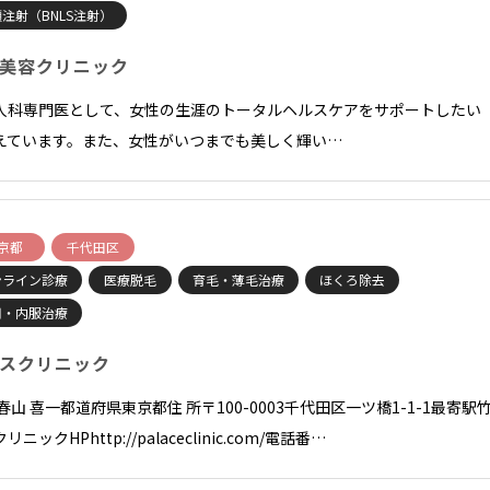
注射（BNLS注射）
美容クリニック
人科専門医として、女性の生涯のトータルヘルスケアをサポートしたい
えています。また、女性がいつまでも美しく輝い…
京都
千代田区
ンライン診療
医療脱毛
育毛・薄毛治療
ほくろ除去
用・内服治療
スクリニック
春山 喜一都道府県東京都住 所〒100-0003千代田区一ツ橋1-1-1最寄駅
リニックHPhttp://palaceclinic.com/電話番…