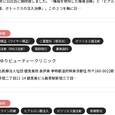
14年に日比谷に開院致しました。「機器を使用した痩身治療」と「ヒアル
酸、ボトックスの注入治療」。この２つを軸に日…
京都
列矯正（ワイヤー矯正）
二重整形（埋没法）
ボツリヌス菌注射
注射（BNLS注射）
脂肪吸引
審美歯科
ゆりビューティークリニック
名医療法人社団 健真美院 長伊東 孝明都道府県東京都住 所〒160-0022新
新宿二丁目11-14 健真美ビル最寄駅新宿三丁目…
阪府
ンライン診療
ヒアルロン酸注入
ボツリヌス菌注射
医療脱毛