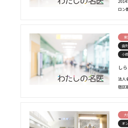
20
ロン
東
歯
小顔
しら
法人
宿区
大
オ