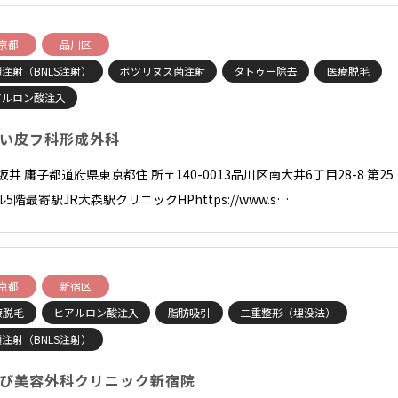
京都
品川区
注射（BNLS注射）
ボツリヌス菌注射
タトゥー除去
医療脱毛
アルロン酸注入
い皮フ科形成外科
坂井 庸子都道府県東京都住 所〒140-0013品川区南大井6丁目28-8 第25
5階最寄駅JR大森駅クリニックHPhttps://www.s…
京都
新宿区
療脱毛
ヒアルロン酸注入
脂肪吸引
二重整形（埋没法）
注射（BNLS注射）
び美容外科クリニック新宿院