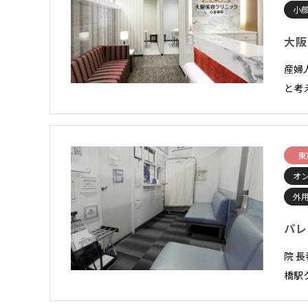
小顔
大阪
産婦
と考
東
オ
外
パレ
院 長
橋駅ク