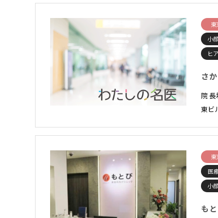
東
小顔
ヒ
さか
院 長
東ビル
東
医
小顔
もと