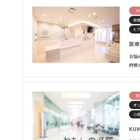
大
医
ヒ
医療
お悩
府県
東
オ
小顔
KUM