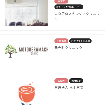
東京都
QスイッチYAGレーザー
東京銀座スキンケアクリニッ
ク
和歌山県
ボツリヌス菌注射
元寺町クリニック
福岡県
医療脱毛
医療法人 松本医院