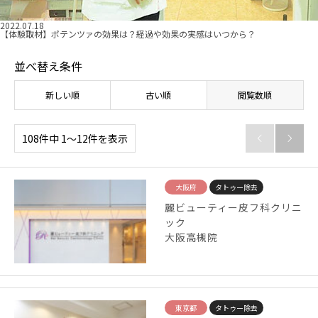
2022.07.18
【体験取材】ポテンツァの効果は？経過や効果の実感はいつから？
並べ替え条件
新しい順
古い順
閲覧数順
108件中 1〜12件を表示


大阪府
タトゥー除去
麗ビューティー皮フ科クリニ
ック
大阪高槻院
東京都
タトゥー除去