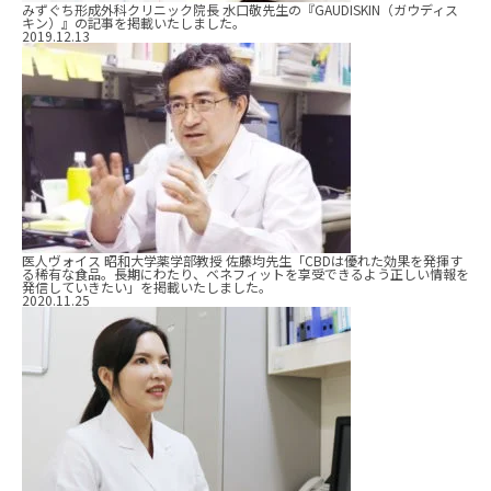
みずぐち形成外科クリニック院長 水口敬先生の『GAUDISKIN（ガウディス
キン）』の記事を掲載いたしました。
2019.12.13
医人ヴォイス 昭和大学薬学部教授 佐藤均先生「CBDは優れた効果を発揮す
る稀有な食品。長期にわたり、ベネフィットを享受できるよう正しい情報を
発信していきたい」を掲載いたしました。
2020.11.25