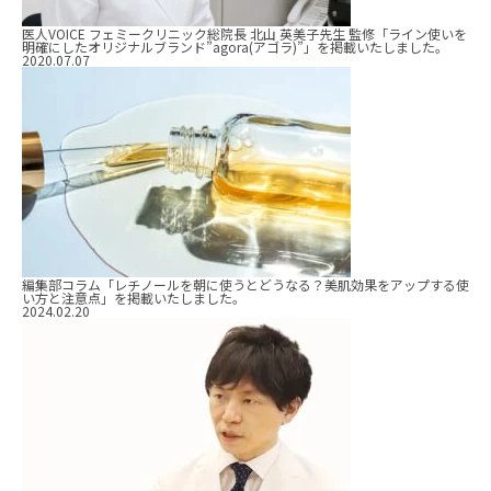
医人VOICE フェミークリニック総院長 北山 英美子先生 監修「ライン使いを
明確にしたオリジナルブランド”agora(アゴラ)”」を掲載いたしました。
2020.07.07
編集部コラム「レチノールを朝に使うとどうなる？美肌効果をアップする使
い方と注意点」を掲載いたしました。
2024.02.20