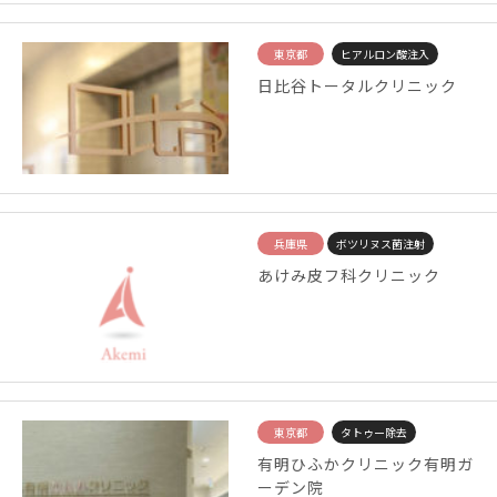
東京都
ヒアルロン酸注入
日比谷トータルクリニック
兵庫県
ボツリヌス菌注射
あけみ皮フ科クリニック
東京都
タトゥー除去
有明ひふかクリニック有明ガ
ーデン院