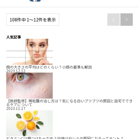
108件中 1〜12件を表示


人気記事
顔の大きさの平均はどのくらい？小顔の基準も解説
2023.12.12
【医師監修】稗粒腫の治し方は？気になる白いブツブツの原因と自宅ででき
るケアについて
2023.11.17
ビタミンCは朝つけちゃだめ？日焼けやシミの原因になるってホント？