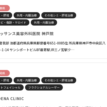
庫県
ミ・肝斑
外用・内服治療
その他シミ・肝斑治療
キビ・傷跡・ケロイド
外用・内服治療
ッサンス美容外科医院 神戸院
長曾我部 浩都道府県兵庫県郵便番号651-0085住 所兵庫県神戸市中央区八
-1-14 サンシポートビル8F最寄駅JR三ノ宮駅ク…
岡県
ミ・肝斑
外用・内服治療
その他シミ・肝斑治療
ォトフェイシャル
フラクショナルレーザー
ENA CLINIC