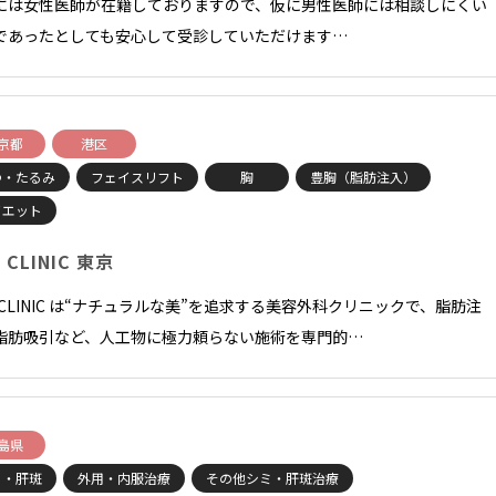
には女性医師が在籍しておりますので、仮に男性医師には相談しにくい
であったとしても安心して受診していただけます…
京都
港区
わ・たるみ
フェイスリフト
胸
豊胸（脂肪注入）
イエット
 CLINIC 東京
E CLINIC は“ナチュラルな美”を追求する美容外科クリニックで、脂肪注
脂肪吸引など、人工物に極力頼らない施術を専門的…
島県
ミ・肝斑
外用・内服治療
その他シミ・肝斑治療