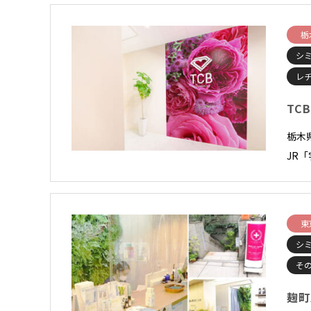
栃
シ
レ
TC
栃木
JR
東
シ
そ
麹町