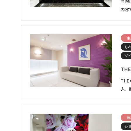
当院
内容
東
し
ダ
THE
TH
入、
福
シ