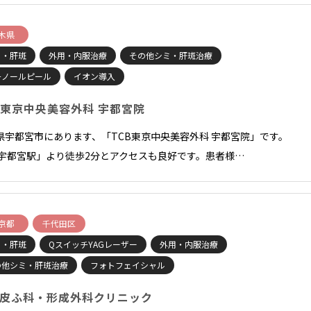
木県
ミ・肝斑
外用・内服治療
その他シミ・肝斑治療
チノールピール
イオン導入
B東京中央美容外科 宇都宮院
県宇都宮市にあります、「TCB東京中央美容外科 宇都宮院」です。
「宇都宮駅」より徒歩2分とアクセスも良好です。患者様…
京都
千代田区
ミ・肝斑
QスイッチYAGレーザー
外用・内服治療
の他シミ・肝斑治療
フォトフェイシャル
皮ふ科・形成外科クリニック