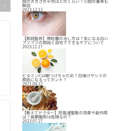
顔の大きさの平均はどのくらい？小顔の基準も
解説

2023.12.12
【医師監修】稗粒腫の治し方は？気になる白い
ブツブツの原因と自宅でできるケアについて
2023.11.17
ビタミンCは朝つけちゃだめ？日焼けやシミの
原因になるってホント？
2021.09.22
【教えてドクター】防風通聖散の効果や副作用
は？長期服用は危険なの？
2023.07.27