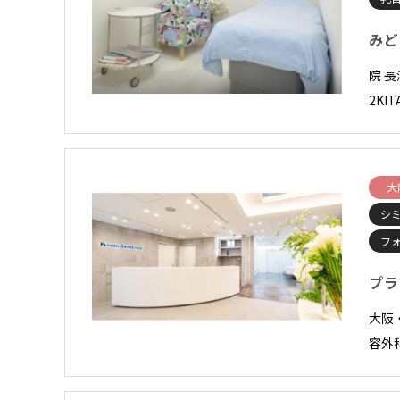
みど
院 長
2KI
大
シ
フ
プラ
大阪
容外