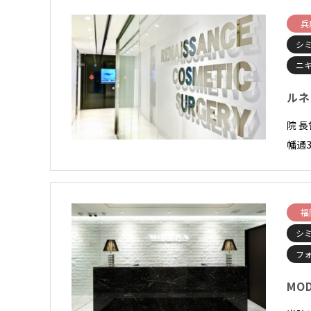
兵
シ
ニ
ルネ
院 
幡通3
福
シ
フ
MOD