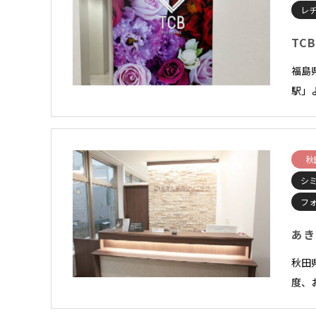
レ
TC
福島
駅」
秋
シ
フ
あき
秋田
度、