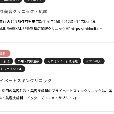
り美容クリニック・広尾
滿行 みどり都道府県東京都住 所〒150-0012渋谷区広尾5-16-
TAMURA65KAN3F最寄駅広尾駅クリニックHPhttps://midocli.c…
阪府
ミ・肝斑
外用・内服治療
その他シミ・肝斑治療
イオン導入
ォトフェイシャル
イベートスキンクリニック
・梅田の美容外科・美容皮膚科のプライベートスキンクリニックは、美
科・美容皮膚科・ドクターズコスメ・サプリ・内…