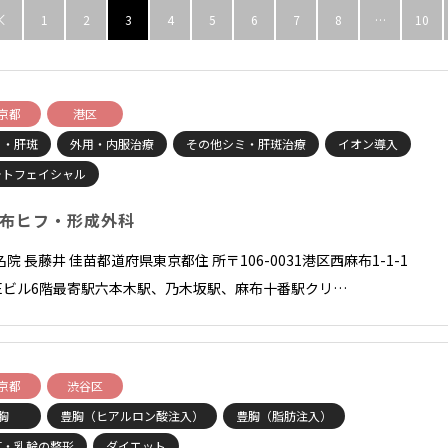
1
2
3
4
5
6
7
8
…
10

京都
港区
ミ・肝斑
外用・内服治療
その他シミ・肝斑治療
イオン導入
ォトフェイシャル
布ヒフ・形成外科
院 長藤井 佳苗都道府県東京都住 所〒106-0031港区西麻布1-1-1
GEビル6階最寄駅六本木駅、乃木坂駅、麻布十番駅クリ…
京都
渋谷区
胸
豊胸（ヒアルロン酸注入）
豊胸（脂肪注入）
首・乳輪の整形
ダイエット