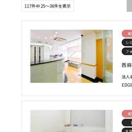
117件中 25〜36件を表示
東
シ
フ
西麻
法人名
ED
東
乳