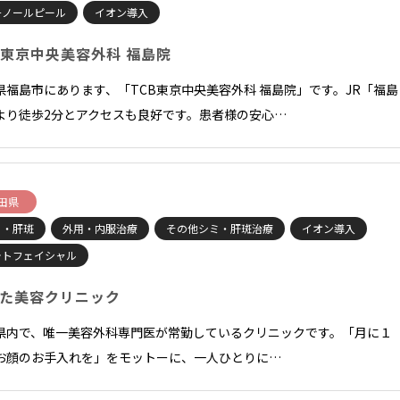
チノールピール
イオン導入
B東京中央美容外科 福島院
県福島市にあります、「TCB東京中央美容外科 福島院」です。JR「福島
より徒歩2分とアクセスも良好です。患者様の安心…
田県
ミ・肝斑
外用・内服治療
その他シミ・肝斑治療
イオン導入
ォトフェイシャル
た美容クリニック
県内で、唯一美容外科専門医が常勤しているクリニックです。「月に１
お顔のお手入れを」をモットーに、一人ひとりに…