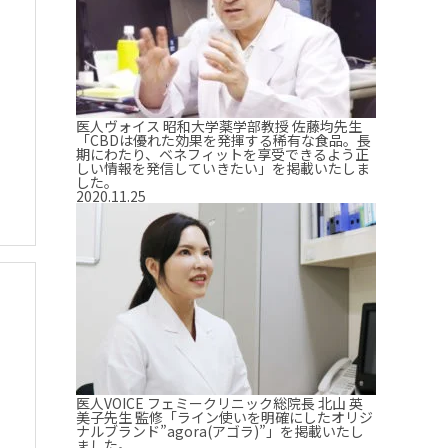
医人ヴォイス 昭和大学薬学部教授 佐藤均先生
「CBDは優れた効果を発揮する稀有な食品。長
期にわたり、ベネフィットを享受できるよう正
しい情報を発信していきたい」を掲載いたしま
した。
2020.11.25
医人VOICE フェミークリニック総院長 北山 英
美子先生 監修「ライン使いを明確にしたオリジ
ナルブランド”agora(アゴラ)”」を掲載いたし
ました。