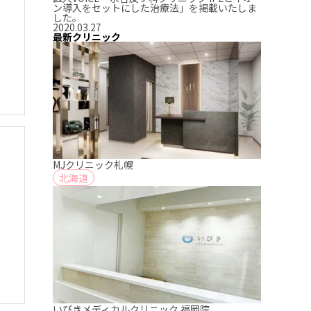
ン導入をセットにした治療法」を掲載いたしま
した。
2020.03.27
最新クリニック
ま
MJクリニック札幌
北海道
いびきメディカルクリニック 福岡院