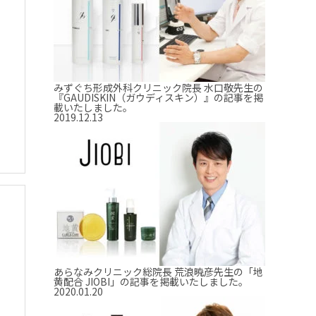
みずぐち形成外科クリニック院長 水口敬先生の
『GAUDISKIN（ガウディスキン）』の記事を掲
載いたしました。
2019.12.13
あらなみクリニック総院長 荒浪暁彦先生の「地
黄配合 JIOBI」の記事を掲載いたしました。
2020.01.20