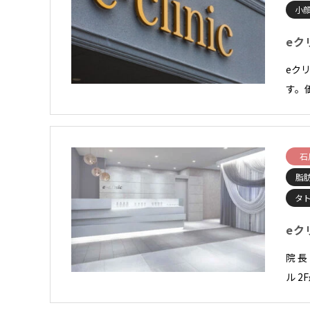
小顔
eク
eク
す。
石
脂
タ
eク
院 
ル 2