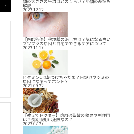
顔の大きさの平均はどのくらい？小顔の基準も
解説
7
2023.12.12
【医師監修】稗粒腫の治し方は？気になる白い
ブツブツの原因と自宅でできるケアについて
2023.11.17
ビタミンCは朝つけちゃだめ？日焼けやシミの
原因になるってホント？
2021.09.22
【教えてドクター】防風通聖散の効果や副作用
は？長期服用は危険なの？
2023.07.27