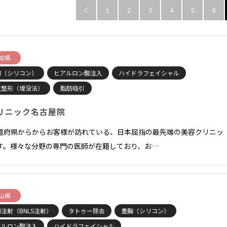
1
2
3
4
5
6

知県
胸（シリコン）
ヒアルロン酸注入
ハイドラフェイシャル
重整形（埋没法）
脂肪吸引
リニック名古屋院
道府県からからお客様が訪れている、日本屈指の最先端の美容クリニッ
す。様々な分野の専門の医師が在籍しており、お…
山県
注射（BNLS注射）
タトゥー除去
豊胸（シリコン）
アルロン酸注入
ハイドラフェイシャル