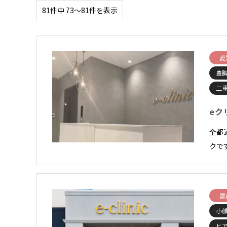
81件中 73〜81件を表示
愛
豊
二
eク
全都
クで
富
小顔
ヒ