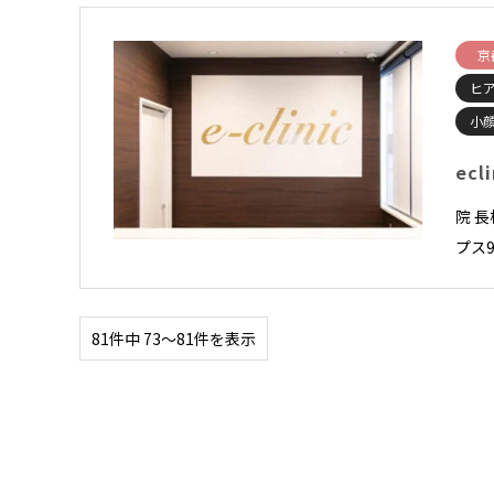
京
ヒ
小顔
ecl
院 
プス9
81件中 73〜81件を表示