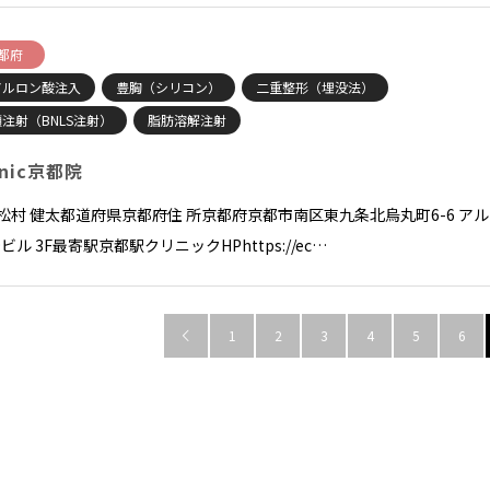
都府
アルロン酸注入
豊胸（シリコン）
二重整形（埋没法）
注射（BNLS注射）
脂肪溶解注射
inic京都院
長松村 健太都道府県京都府住 所京都府京都市南区東九条北烏丸町6-6 アル
ビル 3F最寄駅京都駅クリニックHPhttps://ec…
1
2
3
4
5
6
