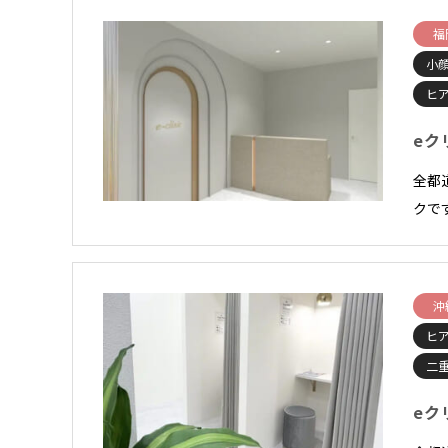
福
小顔
ヒ
eク
全都
クで
沖
ヒ
二
eク