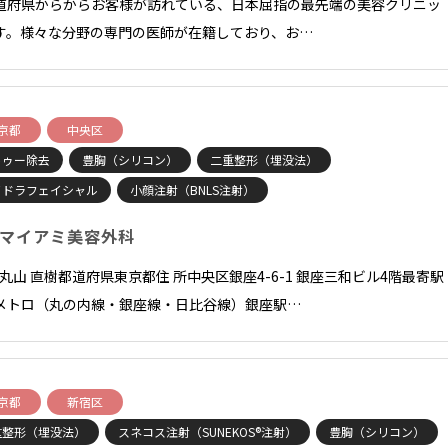
道府県からからお客様が訪れている、日本屈指の最先端の美容クリニッ
す。様々な分野の専門の医師が在籍しており、お…
京都
中央区
トゥー除去
豊胸（シリコン）
二重整形（埋没法）
イドラフェイシャル
小顔注射（BNLS注射）
マイアミ美容外科
長 丸山 直樹都道府県東京都住 所中央区銀座4-6-1 銀座三和ビル4階最寄駅
メトロ（丸の内線・銀座線・日比谷線）銀座駅…
京都
新宿区
重整形（埋没法）
スネコス注射（SUNEKOS®注射）
豊胸（シリコン）