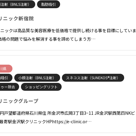
注射（BNLS注射）
脂肪吸引
リニック新宿院
リニックは高品質な美容医療を低価格で提供し続ける事を目標にしてい
価格の問題で悩みを解消する事を諦めてしまう方…
川県
肪吸引
小顔注射（BNLS注射）
スネコス注射（SUNEKOS®注射）
トゥー除去
ショッピングリフト
リニックグループ
長 円戸望都道府県石川県住 所金沢市広岡3丁目3−11 JR金沢駅西第四NKビ
F最寄駅金沢駅クリニックHPhttps://e-clinic.or…