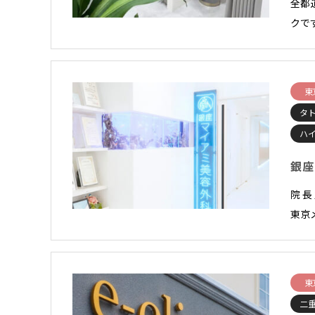
全都
クで
東
タ
ハ
銀座
院 
東京
東
二