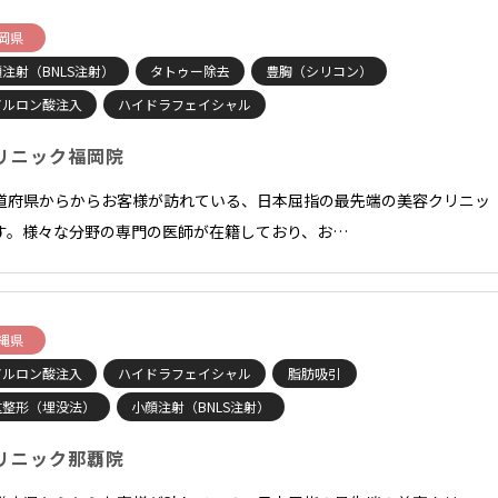
岡県
注射（BNLS注射）
タトゥー除去
豊胸（シリコン）
アルロン酸注入
ハイドラフェイシャル
リニック福岡院
道府県からからお客様が訪れている、日本屈指の最先端の美容クリニッ
す。様々な分野の専門の医師が在籍しており、お…
縄県
アルロン酸注入
ハイドラフェイシャル
脂肪吸引
重整形（埋没法）
小顔注射（BNLS注射）
リニック那覇院