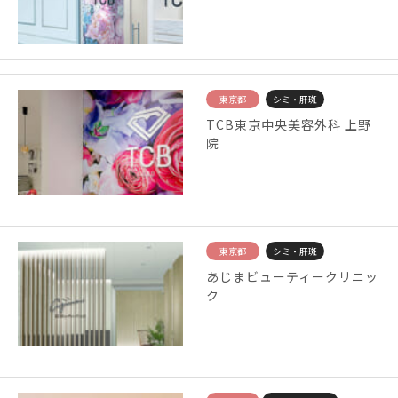
東京都
シミ・肝斑
TCB東京中央美容外科 上野
院
東京都
シミ・肝斑
あじまビューティークリニッ
ク