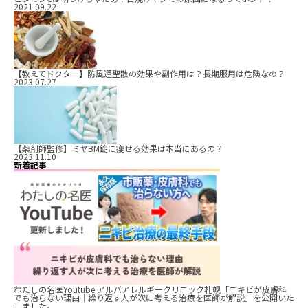
2021.09.22
【教えてドクター】防風通聖散の効果や副作用は？長期服用は危険なの？
2023.07.27
【薬剤師監修】ミヤBM錠に痩せる効果は本当にあるの？
2023.11.10
新着記事
わたしの名医Youtube アルバアレルギークリニック札幌「ニキビが皮膚科
でも治らない理由｜繰り返す人が次に考える治療を医師が解説」を公開いた
しました。