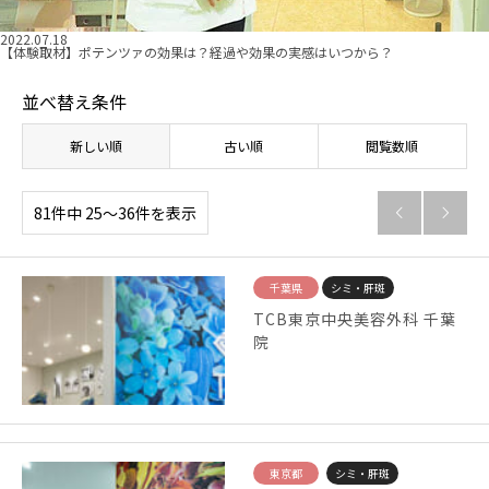
2022.07.18
【体験取材】ポテンツァの効果は？経過や効果の実感はいつから？
並べ替え条件
新しい順
古い順
閲覧数順
81件中 25〜36件を表示


千葉県
シミ・肝斑
TCB東京中央美容外科 千葉
院
東京都
シミ・肝斑