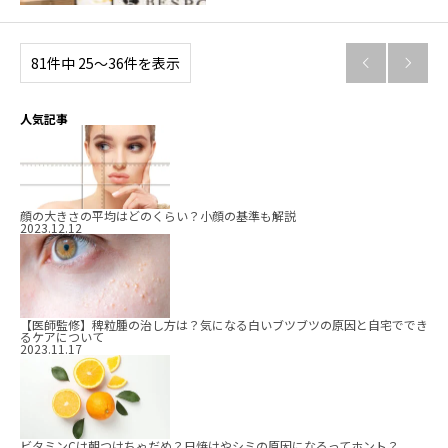
81件中 25〜36件を表示


人気記事
顔の大きさの平均はどのくらい？小顔の基準も解説
2023.12.12
【医師監修】稗粒腫の治し方は？気になる白いブツブツの原因と自宅ででき
るケアについて
2023.11.17
ビタミンCは朝つけちゃだめ？日焼けやシミの原因になるってホント？