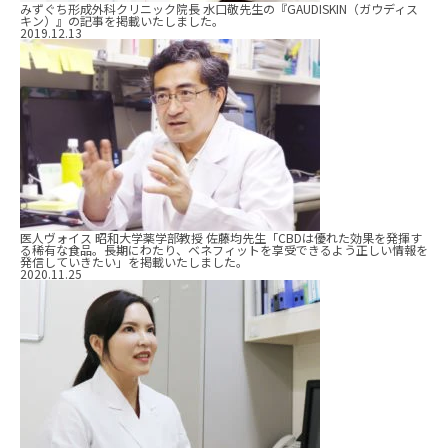
みずぐち形成外科クリニック院長 水口敬先生の『GAUDISKIN（ガウディス
キン）』の記事を掲載いたしました。
2019.12.13
医人ヴォイス 昭和大学薬学部教授 佐藤均先生「CBDは優れた効果を発揮す
る稀有な食品。長期にわたり、ベネフィットを享受できるよう正しい情報を
発信していきたい」を掲載いたしました。
2020.11.25