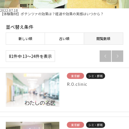
2022.07.18
【体験取材】ポテンツァの効果は？経過や効果の実感はいつから？
並べ替え条件
新しい順
古い順
閲覧数順
81件中 13〜24件を表示


東京都
シミ・肝斑
R.O.clinic
東京都
シミ・肝斑