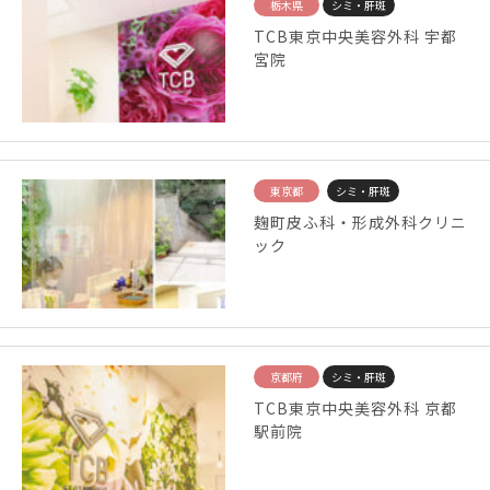
栃木県
シミ・肝斑
TCB東京中央美容外科 宇都
宮院
東京都
シミ・肝斑
麹町皮ふ科・形成外科クリニ
ック
京都府
シミ・肝斑
TCB東京中央美容外科 京都
駅前院