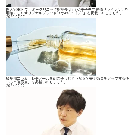
医人VOICE フェミークリニック総院長 北山 英美子先生 監修「ライン使いを
明確にしたオリジナルブランド”agora(アゴラ)”」を掲載いたしました。
2020.07.07
編集部コラム「レチノールを朝に使うとどうなる？美肌効果をアップする使
い方と注意点」を掲載いたしました。
2024.02.20