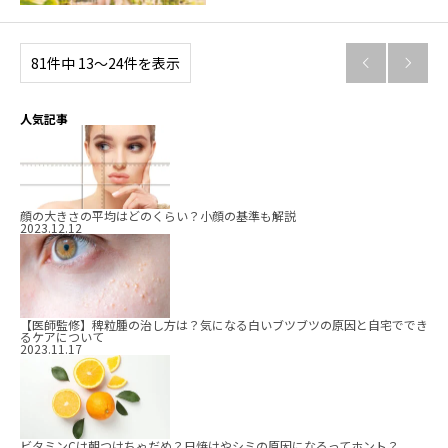
81件中 13〜24件を表示


人気記事
顔の大きさの平均はどのくらい？小顔の基準も解説
2023.12.12
【医師監修】稗粒腫の治し方は？気になる白いブツブツの原因と自宅ででき
るケアについて
2023.11.17
ビタミンCは朝つけちゃだめ？日焼けやシミの原因になるってホント？