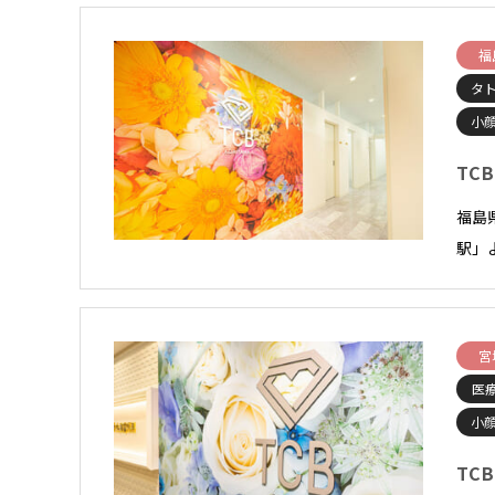
福
タ
小顔
TC
福島
駅」
宮
医
小顔
TC