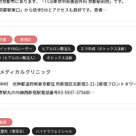
府京都市にあります、「TCB東京中央美容外科 京都駅前院」です。
「京都駅東口」から徒歩5分とアクセスも良好です。患者…
京都
新宿区
イッチYAGレーザー
ヒアルロン酸注入
エラ形成（ボトックス注射）
胸（ヒアルロン酸注入）
ボトックス注射
メディカルクリニック
長 中村 光伸都道府県東京都住 所新宿区北新宿2-21-1新宿フロントタワ
寄駅丸の内線西新宿駅電話番号03-5937-3756診…
島県
重整形（埋没法）
ハイドラフェイシャル