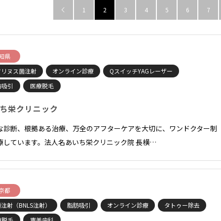
1
2
3
4
5
6
7

知県
ツリヌス菌注射
オンライン診療
QスイッチYAGレーザー
肪吸引
医療脱毛
ち栄クリニック
な診断、根拠ある治療、万全のアフターケアを大切に、ワンドクター制
療しています。法人名あいち栄クリニック院 長横…
京都
注射（BNLS注射）
脂肪吸引
オンライン診療
タトゥー除去
療脱毛
審美歯科