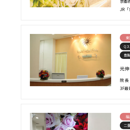
京都
JR
東
Qス
豊
光伸
院 
3F最
福
二