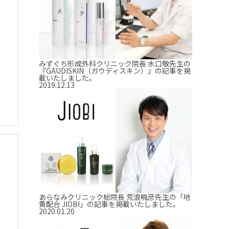
みずぐち形成外科クリニック院長 水口敬先生の
『GAUDISKIN（ガウディスキン）』の記事を掲
載いたしました。
2019.12.13
あらなみクリニック総院長 荒浪暁彦先生の「地
黄配合 JIOBI」の記事を掲載いたしました。
2020.01.20