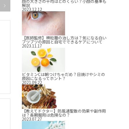
顔の大きさの平均はどのくらい？小顔の基準も
解説

2023.12.12
【医師監修】稗粒腫の治し方は？気になる白い
ブツブツの原因と自宅でできるケアについて
2023.11.17
ビタミンCは朝つけちゃだめ？日焼けやシミの
原因になるってホント？
2021.09.22
【教えてドクター】防風通聖散の効果や副作用
は？長期服用は危険なの？
2023.07.27