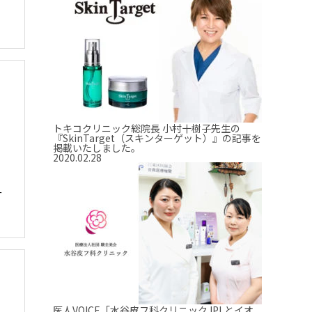
トキコクリニック総院長 小村十樹子先生の
『SkinTarget（スキンターゲット）』の記事を
掲載いたしました。
2020.02.28
ー
医人VOICE「水谷皮フ科クリニック IPLとイオ