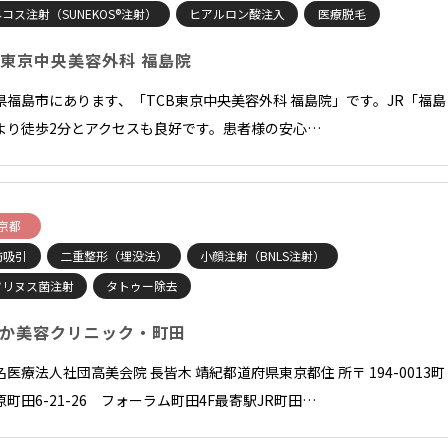
コス注射（SUNEKOS®注射）
ヒアルロン酸注入
医療脱毛
B東京中央美容外科 福島院
県福島市にあります、「TCB東京中央美容外科 福島院」です。JR「福島
より徒歩2分とアクセスも良好です。患者様の安心…
京都
肪吸引
二重整形（埋没法）
小顔注射（BNLS注射）
ツリヌス菌注射
タトゥー除去
か美容クリニック・町田
名医療法人社団高美会院 長皆木 靖紀都道府県東京都住 所〒 194-0013町
原町田6-21-26 フォーラム町田4F最寄駅JR町田…