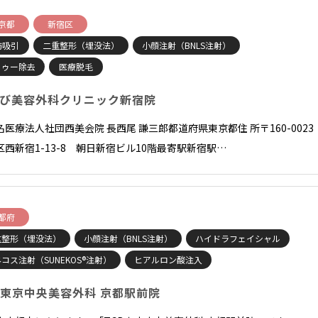
京都
新宿区
肪吸引
二重整形（埋没法）
小顔注射（BNLS注射）
トゥー除去
医療脱毛
び美容外科クリニック新宿院
名医療法人社団西美会院 長西尾 謙三郎都道府県東京都住 所〒160-0023
区西新宿1-13-8 朝日新宿ビル10階最寄駅新宿駅…
都府
重整形（埋没法）
小顔注射（BNLS注射）
ハイドラフェイシャル
コス注射（SUNEKOS®注射）
ヒアルロン酸注入
B東京中央美容外科 京都駅前院