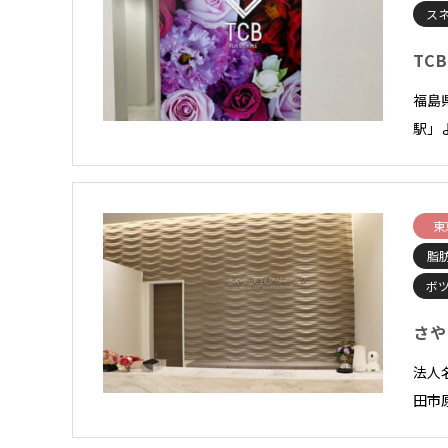
スネ
TC
福島
駅」
東
脂
ボ
さや
法人
田市