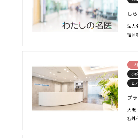
しら
法人
宿区
大
小顔
ヒ
プラ
大阪
容外