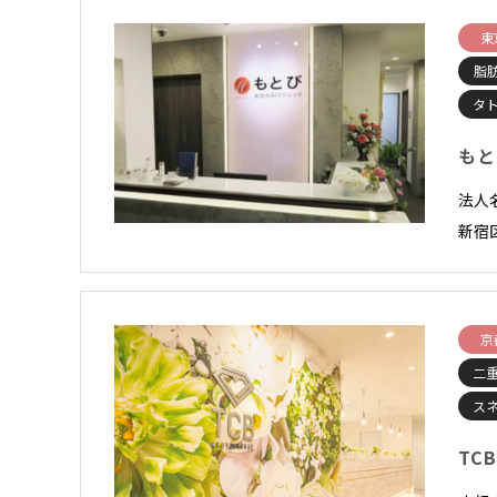
東
脂
タ
もと
法人
新宿
京
二
スネ
TC