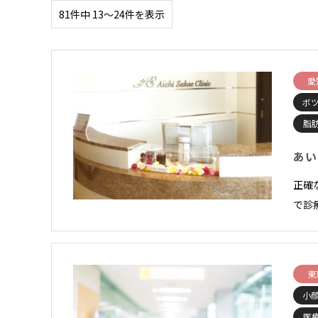
81件中 13〜24件を表示
愛
ボ
脂
あい
正確
で診
東
小顔
医