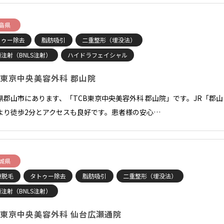
島県
トゥー除去
脂肪吸引
二重整形（埋没法）
注射（BNLS注射）
ハイドラフェイシャル
B東京中央美容外科 郡山院
県郡山市にあります、「TCB東京中央美容外科 郡山院」です。JR「郡山
より徒歩2分とアクセスも良好です。患者様の安心…
城県
療脱毛
タトゥー除去
脂肪吸引
二重整形（埋没法）
注射（BNLS注射）
B東京中央美容外科 仙台広瀬通院