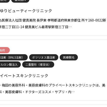
ゆりビューティークリニック
名医療法人社団 健真美院 長伊東 孝明都道府県東京都住 所〒160-0022新
新宿二丁目11-14 健真美ビル最寄駅新宿三丁目…
阪府
注射（BNLS注射）
ボツリヌス菌注射
医療脱毛
アルロン酸注入
二重整形（埋没法）
イベートスキンクリニック
・梅田の美容外科・美容皮膚科のプライベートスキンクリニックは、美
科・美容皮膚科・ドクターズコスメ・サプリ・内…