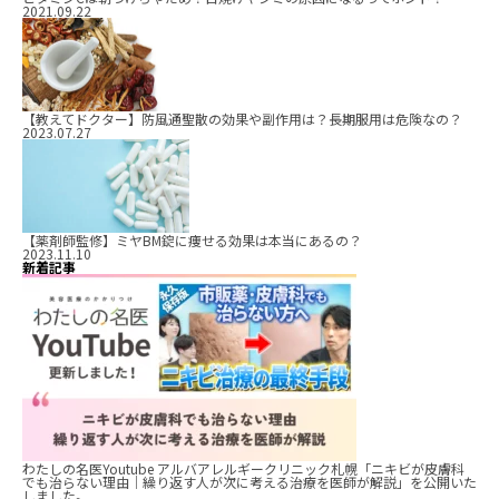
2021.09.22
【教えてドクター】防風通聖散の効果や副作用は？長期服用は危険なの？
2023.07.27
【薬剤師監修】ミヤBM錠に痩せる効果は本当にあるの？
2023.11.10
新着記事
わたしの名医Youtube アルバアレルギークリニック札幌「ニキビが皮膚科
でも治らない理由｜繰り返す人が次に考える治療を医師が解説」を公開いた
しました。