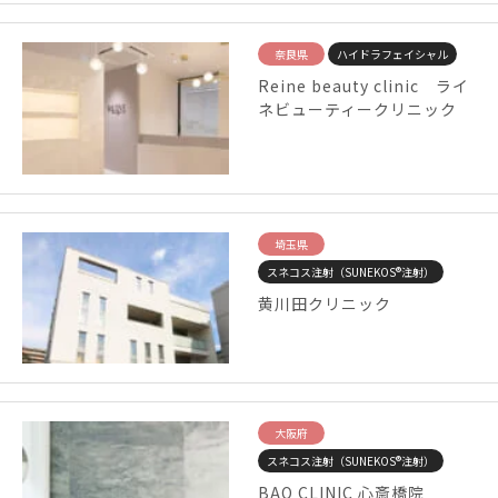
奈良県
ハイドラフェイシャル
Reine beauty clinic ライ
ネビューティークリニック
埼玉県
スネコス注射（SUNEKOS®注射）
黄川田クリニック
大阪府
スネコス注射（SUNEKOS®注射）
BAO CLINIC 心斎橋院