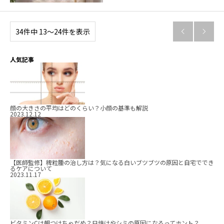
34件中 13〜24件を表示


人気記事
顔の大きさの平均はどのくらい？小顔の基準も解説
2023.12.12
【医師監修】稗粒腫の治し方は？気になる白いブツブツの原因と自宅ででき
るケアについて
2023.11.17
ビタミンCは朝つけちゃだめ？日焼けやシミの原因になるってホント？