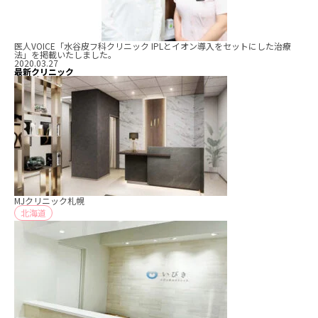
医人VOICE「水谷皮フ科クリニック IPLとイオン導入をセットにした治療
法」を掲載いたしました。
2020.03.27
最新クリニック
MJクリニック札幌
北海道