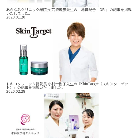
あらなみクリニック総院長 荒浪暁彦先生の「地黄配合 JIOBI」の記事を掲載
いたしました。
2020.01.20
トキコクリニック総院長 小村十樹子先生の『SkinTarget（スキンターゲッ
ト）』の記事を掲載いたしました。
2020.02.28