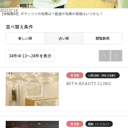
2022.07.18
【体験取材】ポテンツァの効果は？経過や効果の実感はいつから？
並べ替え条件
新しい順
古い順
閲覧数順
34件中 13〜24件を表示


東京都
小顔注射（BNLS注射）
WITH BEAUTY CLINIC
東京都
豊胸（シリコン）