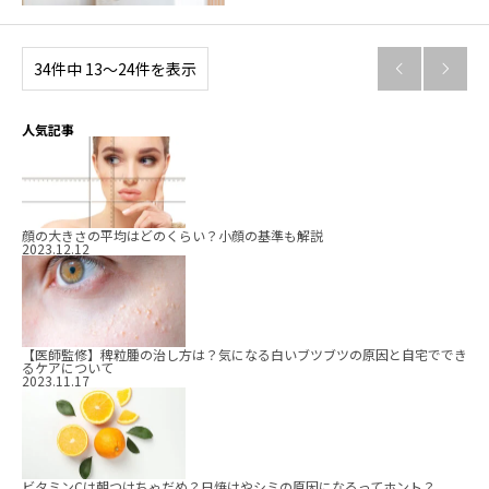
34件中 13〜24件を表示


人気記事
顔の大きさの平均はどのくらい？小顔の基準も解説
2023.12.12
【医師監修】稗粒腫の治し方は？気になる白いブツブツの原因と自宅ででき
るケアについて
2023.11.17
ビタミンCは朝つけちゃだめ？日焼けやシミの原因になるってホント？