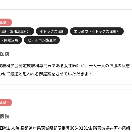
城県
注射（BNLS注射）
ボトックス注射
エラ形成（ボトックス注射）
用・内服治療
ヒアルロン酸注射
医院
皮膚科学会認定皮膚科専門医である女性医師が、一人一人のお肌の状態
わせて最適と思われる御提案をさせていただきま…
城県
医院
医院法 人院 長都道府県茨城県郵便番号306-0101住 所茨城県古河市尾崎