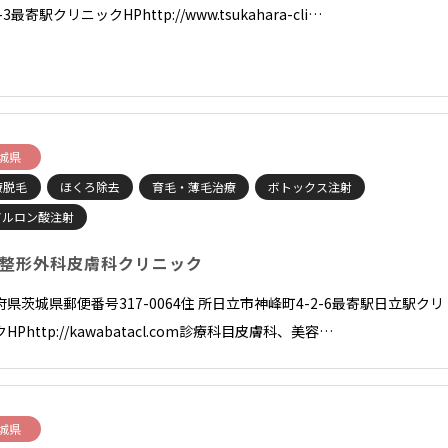
-3最寄駅クリニックHPhttp://www.tsukahara-cli…
城県
療脱毛
ほくろ除去
育毛・薄毛治療
ボトックス注射
アルロン酸注射
整形外科皮膚科クリニック
府県茨城県郵便番号317-0064住 所日立市神峰町4-2-6最寄駅日立駅クリ
HPhttp://kawabatacl.com診療科目皮膚科、美容…
城県