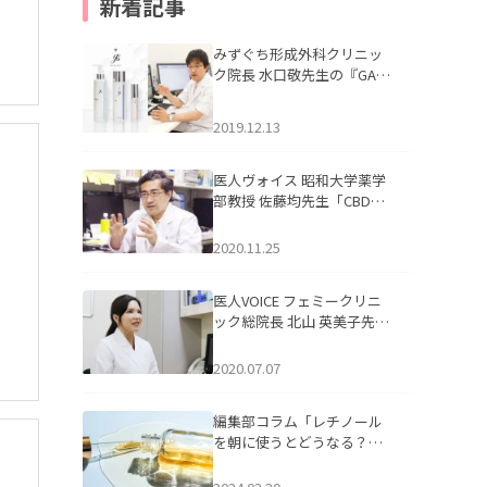
新着記事
みずぐち形成外科クリニッ
ク院長 水口敬先生の『GAU
DISKIN（ガウディスキ
ン）』の記事を掲載いたし
2019.12.13
ました。
医人ヴォイス 昭和大学薬学
部教授 佐藤均先生「CBDは
優れた効果を発揮する稀有
な食品。長期にわたり、ベ
2020.11.25
ネフィットを享受できるよ
う正しい情報を発信してい
医人VOICE フェミークリニ
きたい」を掲載いたしまし
ック総院長 北山 英美子先生
た。
監修「ライン使いを明確に
したオリジナルブランド”ag
2020.07.07
ora(アゴラ)”」を掲載いたし
ました。
編集部コラム「レチノール
を朝に使うとどうなる？美
肌効果をアップする使い方
と注意点」を掲載いたしま