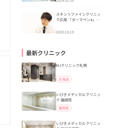
2024.02.20
した。
スキンリファインクリニッ
ク広尾 「ダーマペン4」で
患者様にあった施術をご提
案。健康で美しい肌へ」を
2020.10.19
掲載いたしました。
最新クリニック
MJクリニック札幌
北海道
いびきメディカルクリニッ
ク 福岡院
福岡県
いびきメディカルクリニッ