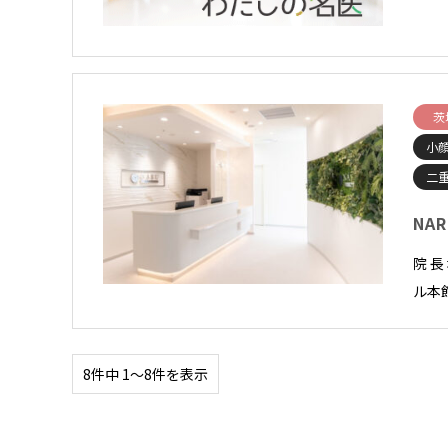
茨
小顔
二
NAR
院 長
ル本館
8件中 1〜8件を表示