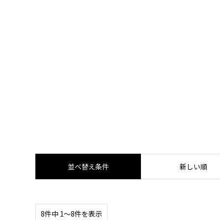
2022.07.18
【体験取材】ポテンツァの効果は？経過
並べ替え条件
新しい順
8件中 1〜8件を表示