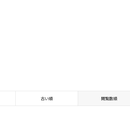
や効果の実感はいつから？
古い順
閲覧数順