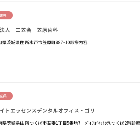
城県
法人 三笠会 笠原歯科
府県茨城県住 所水戸市笠原町887-10診療内容
城県
イトエッセンスデンタルオフィス・ゴリ
県茨城県住 所つくば市吾妻1丁目5番地7 ﾀﾞｲﾜﾛｲﾈｯﾄﾎﾃﾙつくば2階診