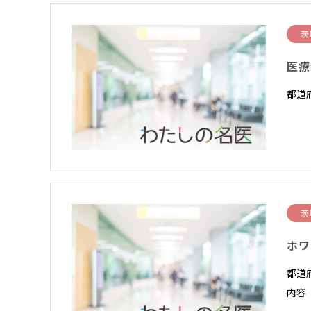
茨
医療
都道
茨
ホワ
都道府
内容