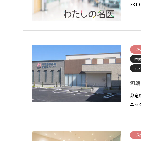
3810
茨
医
ヒ
河端
都道
ニック
茨