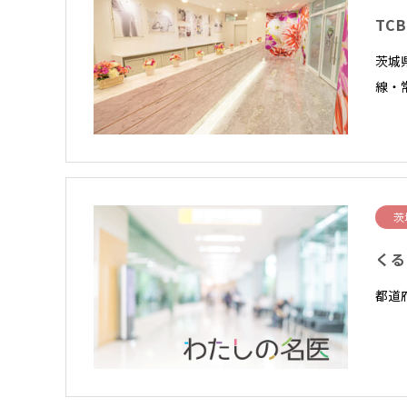
TC
茨城
線・
茨
くる
都道