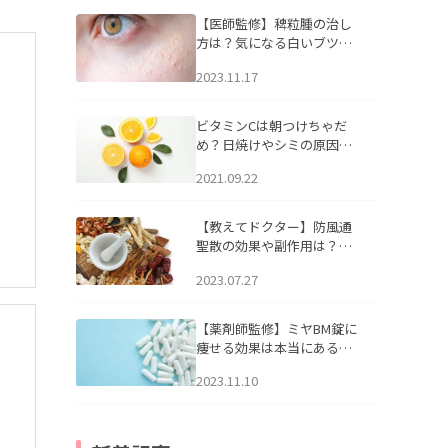
【医師監修】稗粒腫の治し
方は？気になる白いブツブ
ツの原因と自宅でできるケ
2023.11.17
アについて
ビタミンCは朝つけちゃだ
め？日焼けやシミの原因に
なるってホント？
2021.09.22
【教えてドクター】防風通
聖散の効果や副作用は？長
期服用は危険なの？
2023.07.27
【薬剤師監修】ミヤBM錠に
痩せる効果は本当にある
の？
2023.11.10