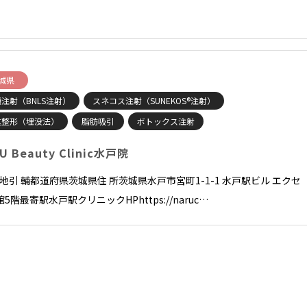
城県
注射（BNLS注射）
スネコス注射（SUNEKOS®注射）
重整形（埋没法）
脂肪吸引
ボトックス注射
U Beauty Clinic水戸院
 地引 輔都道府県茨城県住 所茨城県水戸市宮町1-1-1 水戸駅ビル エクセ
5階最寄駅水戸駅クリニックHPhttps://naruc…