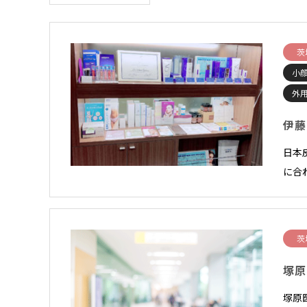
茨
小顔
外
伊藤
日本
に合
茨
塚原
塚原