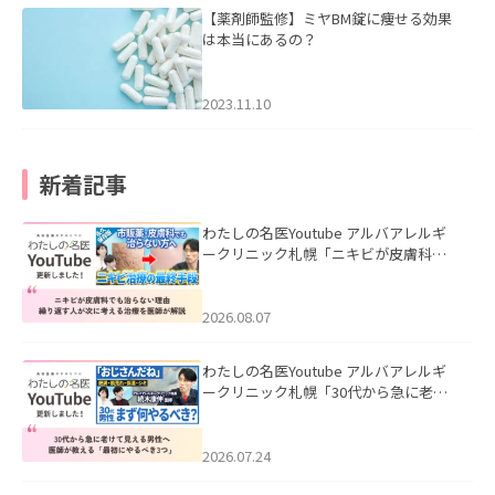
【薬剤師監修】ミヤBM錠に痩せる効果
は本当にあるの？
2023.11.10
新着記事
わたしの名医Youtube アルバアレルギ
ークリニック札幌「ニキビが皮膚科で
も治らない理由｜繰り返す人が次に考
える治療を医師が解説」を公開いたし
ました。
2026.08.07
わたしの名医Youtube アルバアレルギ
ークリニック札幌「30代から急に老け
て見える男性へ｜医師が教える「最初
にやるべき3つ」」を公開いたしまし
た。
2026.07.24