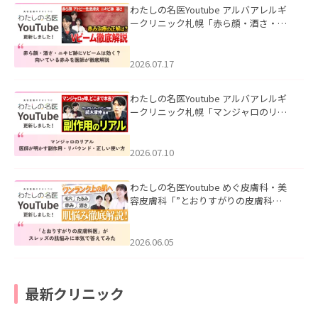
わたしの名医Youtube アルバアレルギ
ークリニック札幌「赤ら顔・酒さ・ニ
キビ跡にVビームは効く？向いている赤
みを医師が徹底解説」を公開いたしま
した。
2026.07.17
わたしの名医Youtube アルバアレルギ
ークリニック札幌「マンジャロのリア
ル｜医師が明かす副作用・リバウン
ド・正しい使い方」を公開いたしまし
た。
2026.07.10
わたしの名医Youtube めぐ皮膚科・美
容皮膚科「”とおりすがりの皮膚科
医”がスレッズの肌悩みに本気で答えて
みた」を公開いたしました。
2026.06.05
最新クリニック