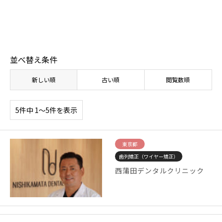
【体験取材】ポテンツァの効果は？経過や効果の
【
実感はいつから？
レ
並べ替え条件
新しい順
古い順
閲覧数順
5件中 1〜5件を表示
東京都
歯列矯正（ワイヤー矯正）
西蒲田デンタルクリニック