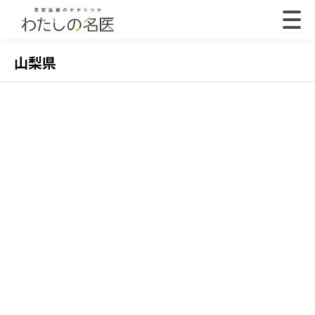
山梨県
2022.07.18
202
【体験取材】ポテンツァの効果は？経過や効果の
【
実感はいつから？
レ