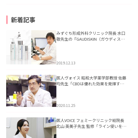
新着記事
みずぐち形成外科クリニック院長 水口
敬先生の『GAUDISKIN（ガウディスキ
ン）』の記事を掲載いたしました。
2019.12.13
医人ヴォイス 昭和大学薬学部教授 佐藤
均先生「CBDは優れた効果を発揮する
稀有な食品。長期にわたり、ベネフィ
ットを享受できるよう正しい情報を発
信していきたい」を掲載いたしまし
2020.11.25
た。
医人VOICE フェミークリニック総院長
北山 英美子先生 監修「ライン使いを明
確にしたオリジナルブランド”agora(ア
ゴラ)”」を掲載いたしました。