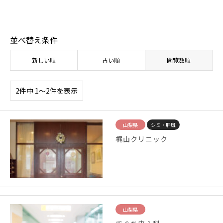
並べ替え条件
新しい順
古い順
閲覧数順
2件中 1〜2件を表示
山梨県
シミ・肝斑
梶山クリニック
山梨県