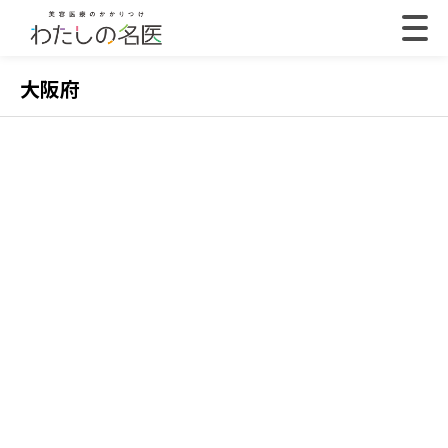
大阪府
2022.07.18
202
【体験取材】ポテンツァの効果は？経過や効果の
【
実感はいつから？
レ