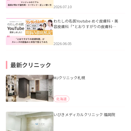
ド・正しい使い方」を公開いたしまし
た。
2026.07.10
わたしの名医Youtube めぐ皮膚科・美
容皮膚科「”とおりすがりの皮膚科
医”がスレッズの肌悩みに本気で答えて
みた」を公開いたしました。
2026.06.05
最新クリニック
MJクリニック札幌
北海道
いびきメディカルクリニック 福岡院