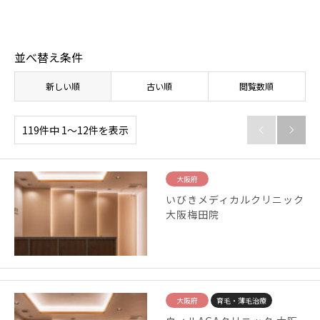
並べ替え条件
新しい順
古い順
閲覧数順
119件中 1〜12件を表示


大阪府
いびきメディカルクリニック
大阪梅田院
大阪府
育毛・薄毛治療