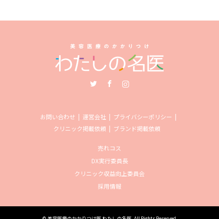
Twitter
Facebook
Instagram
お問い合わせ
運営会社
プライバシーポリシー
クリニック掲載依頼
ブランド掲載依頼
売れコス
DX実行委員長
クリニック収益向上委員会
採用情報
©
美容医療のかかりつけ医 わたしの名医
. All Rights Reserved.