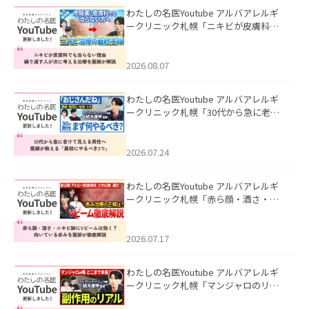
わたしの名医Youtube アルバアレルギ
ークリニック札幌「ニキビが皮膚科で
も治らない理由｜繰り返す人が次に考
える治療を医師が解説」を公開いたし
ました。
2026.08.07
わたしの名医Youtube アルバアレルギ
ークリニック札幌「30代から急に老け
て見える男性へ｜医師が教える「最初
にやるべき3つ」」を公開いたしまし
た。
2026.07.24
わたしの名医Youtube アルバアレルギ
ークリニック札幌「赤ら顔・酒さ・ニ
キビ跡にVビームは効く？向いている赤
みを医師が徹底解説」を公開いたしま
した。
2026.07.17
わたしの名医Youtube アルバアレルギ
ークリニック札幌「マンジャロのリア
ル｜医師が明かす副作用・リバウン