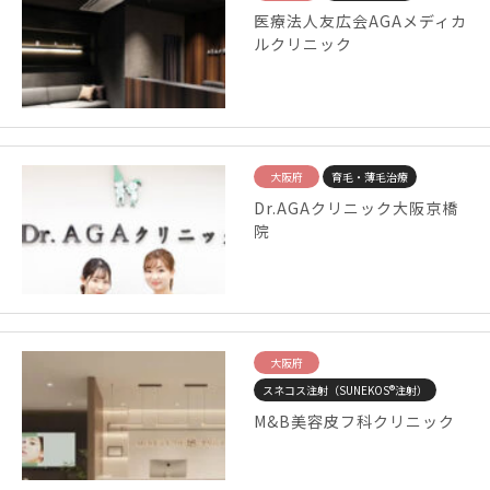
医療法人友広会AGAメディカ
ルクリニック
大阪府
育毛・薄毛治療
Dr.AGAクリニック大阪京橋
院
大阪府
スネコス注射（SUNEKOS®注射）
M&B美容皮フ科クリニック