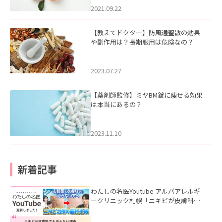
2021.09.22
【教えてドクター】防風通聖散の効果
や副作用は？長期服用は危険なの？
2023.07.27
【薬剤師監修】ミヤBM錠に痩せる効果
は本当にあるの？
2023.11.10
新着記事
わたしの名医Youtube アルバアレルギ
ークリニック札幌「ニキビが皮膚科で
も治らない理由｜繰り返す人が次に考
える治療を医師が解説」を公開いたし