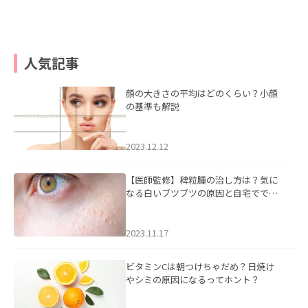
人気記事
顔の大きさの平均はどのくらい？小顔
の基準も解説
2023.12.12
【医師監修】稗粒腫の治し方は？気に
なる白いブツブツの原因と自宅ででき
るケアについて
2023.11.17
ビタミンCは朝つけちゃだめ？日焼け
やシミの原因になるってホント？