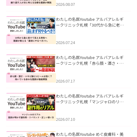
ました。
2026.08.07
わたしの名医Youtube アルバアレルギ
ークリニック札幌「30代から急に老け
て見える男性へ｜医師が教える「最初
にやるべき3つ」」を公開いたしまし
た。
2026.07.24
わたしの名医Youtube アルバアレルギ
ークリニック札幌「赤ら顔・酒さ・ニ
キビ跡にVビームは効く？向いている赤
みを医師が徹底解説」を公開いたしま
した。
2026.07.17
わたしの名医Youtube アルバアレルギ
ークリニック札幌「マンジャロのリア
ル｜医師が明かす副作用・リバウン
ド・正しい使い方」を公開いたしまし
た。
2026.07.10
わたしの名医Youtube めぐ皮膚科・美