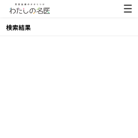
検索結果
2022.07.18
202
【体験取材】ポテンツァの効果は？経過や効果の
【
実感はいつから？
レ