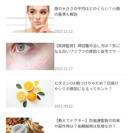
顔の大きさの平均はどのくらい？小顔
の基準も解説
2023.12.12
【医師監修】稗粒腫の治し方は？気に
なる白いブツブツの原因と自宅ででき
るケアについて
2023.11.17
ビタミンCは朝つけちゃだめ？日焼け
やシミの原因になるってホント？
2021.09.22
【教えてドクター】防風通聖散の効果
や副作用は？長期服用は危険なの？