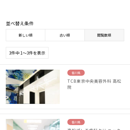
並べ替え条件
新しい順
古い順
閲覧数順
3件中 1〜3件を表示
香川県
TCB東京中央美容外科 高松
院
香川県