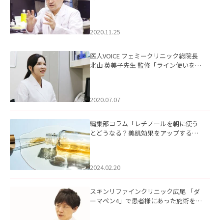
稀有な食品。長期にわたり、ベネフィ
ットを享受できるよう正しい情報を発
信していきたい」を掲載いたしまし
2020.11.25
た。
医人VOICE フェミークリニック総院長
北山 英美子先生 監修「ライン使いを明
確にしたオリジナルブランド”agora(ア
ゴラ)”」を掲載いたしました。
2020.07.07
編集部コラム「レチノールを朝に使う
とどうなる？美肌効果をアップする使
い方と注意点」を掲載いたしました。
2024.02.20
スキンリファインクリニック広尾 「ダ
ーマペン4」で患者様にあった施術をご
提案。健康で美しい肌へ」を掲載いた
しました。