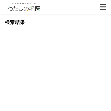
検索結果
2022.07.18
202
【体験取材】ポテンツァの効果は？経過や効果の
【
実感はいつから？
レ