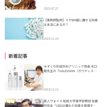
2023.07.27
【薬剤師監修】ミヤBM錠に痩せる効果
は本当にあるの？
2023.11.10
新着記事
みずぐち形成外科クリニック院長 水口
敬先生の『GAUDISKIN（ガウディスキ
ン）』の記事を掲載いたしました。
2019.12.13
医人ヴォイス 昭和大学薬学部教授 佐藤
均先生「CBDは優れた効果を発揮する